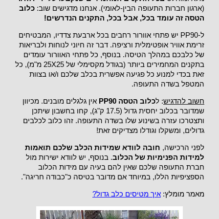
(ארגון חברות התעופה הבין-לאומי). אנחנו מדגישים שוב:
כלוב
הטסה זה עומד בכל, אבל בכל, התקנים הנדרשים!
ל-PP90 יש פתחי אוורור רחבים בכל ארבעת צדדיו, המבטיחים
זרימת אוויר אופטימלית ורציפה. דבר זה חיוני לנוחות ולבריאות
של כלבכם במהלך הטיסה. בנוסף, כל פתחי האוורור עומדים
בתקנים המחמירים ביותר (בגודל מקסימלי של 25X25 מ"מ), כל
זאת בכדי למנוע כל פגיעה אפשרית בכלב שלכם ו/או בצוות
המטפל בשדה התעופה.
חשוב להדגיש
: ל
כלוב הטסה PP90
אין גלגלים מובנים. מכיוון
שמדובר בכלוב יחסית גדול (17.5 ק"ג), קחו בחשבון שיתכן
ותצטרכו עזרה בשינוע שלו בשדה התעופה. זהו כלוב לכלבים
גדולים, ומשקלו וגודלו מצדיקים זאת!
לפני הרכישה,
חובה לוודא שמידות הכלב שלכם תואמות
למידות הפנימיות של הכלוב
. בנוסף, יש לוודא ישירות מול
חברת התעופה שלכם שאין להם בעיה עם מידות הכלוב
הספציפיות הללו, במיוחד אם מדובר בטיסה כ"כבודה חריגה".
מאמר מומלץ:
איך מטיסים כלב גדול?