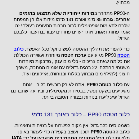
מבחוץ.
ה-PP90 מתהדר ב
מידות ייחודיות שלא תמצאו בדגמים
אחרים
: גובהו 85 ס"מ ואורכו 131 ס"מ! מידות אלו הן המפתח
שלכם לתאימות אופטימלית לרוב חברות התעופה בעולם! זה
אומר פחות דאגות, ויותר יעדים פתוחים עבורכם ועבור כלבכם
הגדול.
כדי להפוך את תהליך ההטסה לפשוט וקל ככל האפשר,
כלוב
הטסה
PP90 מגיע עם
ערכת הטסה
מיוחדת ועשירה הכוללת
את כל מה שאתם צריכים - כלי מים ענקי, מדבקות מיוחדות,
משטחי החתלה, 22 ברגים גדולים עם אומים ממתכת, משפך
חיצוני (למילוי מים מבחוץ בקלות ובנוחות), אזיקונים ועוד.
עם
כלוב הטסה PP90
, אתם לא רק רוכשים כלוב – אתם
משקיעים בשקט נפשי, בבטיחות מקסימלית, ובידיעה שחברכם
הגדול יגיע ליעדו בנוחות ובצורה הטובה ביותר.
כלוב הטסה PP90 – כלוב באורך 131 ס"מ!
כשמטיסים כלב גדול, אין מקום לפשרות על בטיחות ותאימות.
כלוב ההטסה PP90
תוכנן ועוצב בקפידה כדי לעמוד באופן
מלא ומוחלט
בכל התקנים המחמירים שנקבעו על ידי IATA