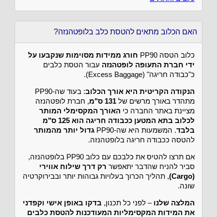
האם הכלוב מתאים להטסת כלב בלופטהנזה?
כלוב הטסה PP90
חורג ממידות מסוימות שנקבעו על
ידי חברת התעופה לופטהנזה
עבור הטסת כלבים
כ"כבודה חריגה" (Excess Baggage).
הנקודה הקריטית היא אורך הכלוב
: בעוד שה-PP90
מתהדר באורך מרשים של
131 ס"מ
, חברת לופטהנזה
מציינת באתר החברה כי
האורך המקסימלי המותר
לכלוב בתא המטען ככבודה חריגה הוא 125 ס"מ
בלבד
. המשמעות היא שה-PP90
גדול יותר מהמותר
להטסה ככבודה חריגה בלופטהנזה.
אם תרצו להטיס את כלבכם עם כלוב PP90 בלופטהנזה,
סביר להניח שהדבר יתאפשר
רק דרך שילוח אווירי
(Cargo)
, תהליך הכרוך בעלויות גבוהות יותר ובבירוקרטיה
שונה.
המלצה שלנו
– לפני כל תכנון,
בדקו באופן אישי וקפדני
את המידות המקסימליות המעודכנות להטסת כלבים