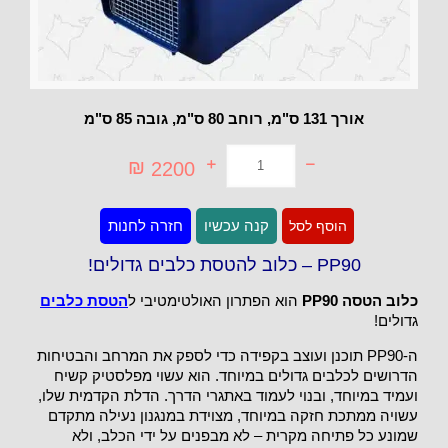
אורך 131 ס"מ, רוחב 80 ס"מ, גובה 85 ס"מ
₪
2200
כמות
קנה עכשיו
חזרה לחנות
הוסף לסל
של
PP90
-
PP90 – כלוב להטסת כלבים גדולים!
כלוב
להטסת
כלוב הטסה PP90
הוא הפתרון האולטימטיבי ל
הטסת כלבים
כלבים
גדולים!
גדולים!
ה-PP90 תוכנן ועוצב בקפידה כדי לספק את המרחב והבטיחות
הדרושים לכלבים גדולים במיוחד. הוא עשוי מפלסטיק קשיח
ועמיד במיוחד, ובנוי לעמוד באתגרי הדרך. הדלת הקדמית שלו,
עשויה ממתכת חזקה במיוחד, מצוידת במנגנון נעילה מתקדם
שמונע כל פתיחה מקרית – לא מבפנים על ידי הכלב, ולא