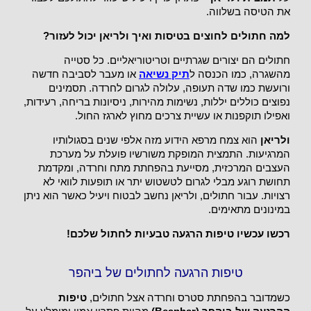
את הטיסה בשלווה.
למה חתולים לחוצים בטיסות ואיך ולריאן יכול לעזור?
חתולים הם יצורים שגרתיים וטריטוריאליים. כל סטייה
מהשגרה, כמו הכנסה ל
תיק נשיאה
או מעבר לסביבה חדשה
ורועשת כמו שדה תעופה, עלולה לגרום לחרדה. תסמינים
נפוצים כוללים יללות, נשימות מהירות, ניסיונות בריחה, רעידות,
ואפילו תוקפנות או עשיית צרכים מחוץ לארגז החול.
ולריאן
הוא צמח מרפא הידוע מזה אלפי שנים בסגולותיו
המרגיעות. התמצית המופקת משורשיו פועלת על מערכת
העצבים המרכזית, מסייעת בהפחתת מתח וחרדה, ומקדמת
תחושת רוגע מבלי לגרום לטשטוש יתר או תופעות לוואי לא
רצויות. עבור חתולים, ולריאן נחשב לבטוח ויעיל כאשר הוא ניתן
במינונים מתאימים.
רכשו עכשיו טיפות הרגעה טבעיות לחתול שלכם!
טיפות הרגעה לחתולים של ביהפר
כשמדובר בהפחתת סטרס וחרדה אצל חתולים,
טיפות