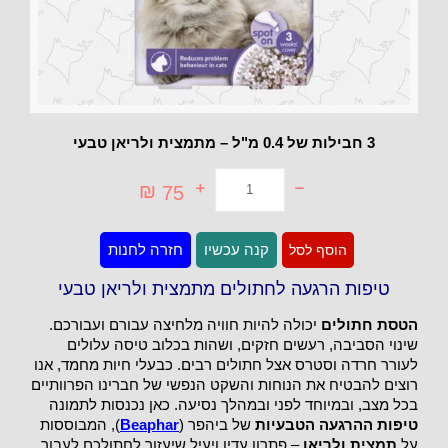
3 חבילות של 0.4 מ"ל – מתמצית ולריאן טבעי
₪
75
כמות
קנה עכשיו
חזרה לחנות
הוסף לסל
של
טיפות
הרגעה
טיפות הרגעה לחתולים מתמצית ולריאן טבעי
לחתולים
מתמצית
הטסת חתולים
יכולה להיות חוויה מלחיצה עבורם ועבורכם.
ולריאן
טבעי
שינוי הסביבה, רעשים חזקים, ושהות בכלוב טיסה עלולים
לעורר חרדה וסטרס אצל חתולים רבים. כבעלי חיות מחמד, אנו
רוצים להבטיח את הנוחות והשקט הנפשי של חברינו הפרוותיים
בכל מצב, ובמיוחד לפני ובמהלך נסיעה. כאן נכנסות לתמונה
טיפות ההרגעה הטבעיות
של ביהפר (
Beaphar
), המבוססות
על
תמצית ולריאן
– פתרון עדין ויעיל שיעזור לחתולכם לעבור