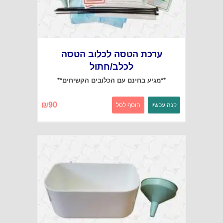
ערכת הטסה לכלוב הטסה
לכלב/חתול
**מגיע בחינם עם הכלובים הקשיחים**
₪
90
קנה עכשיו
הוסף לסל