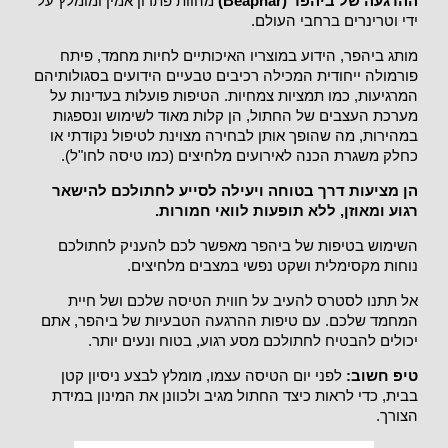
ההרגעה של ביהפר (Beaphar)
מהוות פתרון אמין ומומלץ על
ידי וטרינרים ברחבי העולם.
מותג ביהפר, הידוע במוצריו האיכותיים לחיות מחמד, פיתח
פורמולה ייחודית המכילה רכיבים טבעיים הידועים בסגולותיהם
המרגיעות, כמו תמציות צמחיות. הטיפות פועלות בעדינות על
מערכת העצבים של החתול, הן קלות מאוד לשימוש ונספגות
במהירות, מה שהופך אותן לבחירה מצוינת לטיפול נקודתי או
כחלק משגרת הכנה לאירועים מלחיצים (כמו טיסה לחו"ל).
הן מציעות דרך בטוחה ויעילה לסייע לחתולכם להישאר
רגוע ומאוזן, ללא תופעות לוואי חמורות.
השימוש בטיפות של ביהפר מאפשר לכם להעניק לחתולכם
נוחות מקסימלית ושקט נפשי במצבים מלחיצים.
אל תתנו לסטרס להעיב על חווית הטיסה שלכם ושל חיית
המחמד שלכם. עם טיפות ההרגעה הטבעיות של ביהפר, אתם
יכולים להבטיח לחתולכם מסע רגוע, בטוח ונעים יותר.
טיפ חשוב:
לפני יום הטיסה עצמו, מומלץ לבצע ניסיון קטן
בבית, כדי לראות כיצד החתול מגיב ולכוונן את המינון במידת
הצורך.