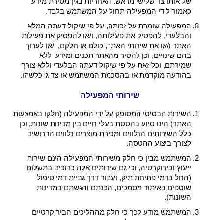
של אותו צד שלישי מראש. האחריות בגין מסירת מידע
כאמור לידי המפעילה תחול על המשתמש בלבד.
המפעילה שומרת על זכותה, על פי שיקול דעתה המלא
והבלעדי, להפסיק את פעילותה, ו/או להפסיק את פעילות
האתר ו/או את שירותי האתר, כולם או חלקם, ו/או לערוך
בהם שינויים, וכן להסיר מהאתר תכנים ומידע ללא
שמירתם, וכל זאת על פי שיקול דעתה הבלעדי וללא צורך
בהודעה מוקדמת או בהסכמת המשתמש או צד ג' כלשהו.
שירותי המפעילה
השירות הבסיסי המסופק על ידי המפעילה (חלקו באמצעות
האתר) הינו סיוע בהטסת בעלי חיים בין מדינות שונות, וכן
כלל השירותים הנלווים ומכירת מוצרים נלווים הדרושים
לצורך ביצוע ההטסה.
המשתמש מבין כי חלק משירותי המפעילה הינם שירות
ייעוץ ובירוקרטיה, וכי גם שירותים אלה כרוכים בתשלום
(החל בדמי פתיחת תיק, ועבור דרך גביית דמי טיפול
שוטפים באיתור מסמכים, הכנתם והגשתם במדינות
השונות).
המשתמש מודע לכך כי חלק מההליכים הבירוקרטיים