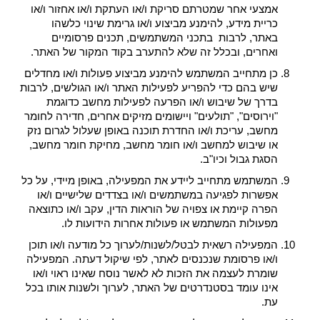
אמצעי אחר שמטרתם סריקת ו/או העתקת ו/או אחזור ו/או
כריית מידע, להימנע מביצוע ו/או גרימת שינוי כלשהו
באתר, לרבות בתכני המשתמשים, תכנים פרסומיים
ואחרים, ובכלל זה שלא להתערב בקוד המקור של האתר.
כן מתחייב המשתמש להימנע מביצוע פעולות ו/או מחדלים
שיש בהם כדי להפריע לפעילות האתר ו/או הגולשים, לרבות
בדרך של שיבוש ו/או הפרעה לפעילות מחשב כדוגמת
"וירוסים", "תולעים" ויישומים מזיקים אחרים, חדירה לחומר
מחשב, עריכת ו/או החדרת תוכנה באופן שעלול לגרום נזק
או שיבוש למחשב ו/או חומר מחשב, מחיקת חומר מחשב,
הסגת גבול וכיו"ב.
המשתמש מתחייב ליידע את המפעילה, באופן מיידי, על כל
אפשרות לפגיעה במשתמשים ו/או בצדדים שלישיים ו/או
הפרה קיימת או צפויה של הוראות הדין, עקב ו/או כתוצאה
מפעולות המשתמש או פעולות אחרות הידועות לו.
המפעילה רשאית לבטל/לשנות/לערוך כל מודעה ו/או תוכן
ו/או פרסומת שנכנסים לאתר, לפי שיקול דעתה. המפעילה
שומרת לעצמה את הזכות לא לאשר נוסח שאינו ראוי ו/או
אינו עומד בסטנדרטים של האתר, לערוך ולשנות אותו בכל
עת.