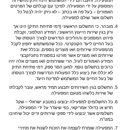
המפעילה, והעברתם לידי המשתמש הינה חלק מהשירות
המסופק על ידי המפעילה. לפיכך עם קבלתם של הפרטים
האמורים – בעל פה או בכתב – לא ניתן יהיה לבטל כל
תשלום אשר שולם למפעילה.
מובהר, כי התשלום הראשוני (דמי פתיחת התיק) הינו אך
ורק בגין שירות הייעוץ הראשוני, המידע הטלפוני, וקבלת
פירוט המסמכים וההליכים הנדרשים לצורך הטסתו של
בעל החיים ליעד הקונקרטי. ככל שהמשתמש יחפוץ לקבל
מהמפעילה שירותים ו/או מוצרים נוספים, ובכלל זאת
שירותים ו/או מוצרים אשר פורטו במסגרת נתוני/קבצי
המידע האמורים לעיל, הרי ששירותים ו/או מוצרים אלה יהיו
כרוכים בתשלום נוסף. למען הסר ספק, דמי פתיחת התיק
לא יכללו את ביצוע כלל הפעולות הנדרשות לצורך הטסתו
של בעל החיים של המשתמש למדינת היעד.
התשלום בגין השירותים יתבצע תמיד מראש, עובר לקבלתו
של שירות כלשהו מטעם המפעילה.
כל התשלומים למפעילה יבוצעו במטבע ישראלי – שקל
חדש או בדולר אמריקאי, כפי שיוגדר על ידי המפעילה.
תשלומים אשר יבוצעו לידי ספקי שירותים זרים יכול שיחויבו
במט"ח.
המפעילה שומרת לעצמה את הזכות לשנות את מחירי