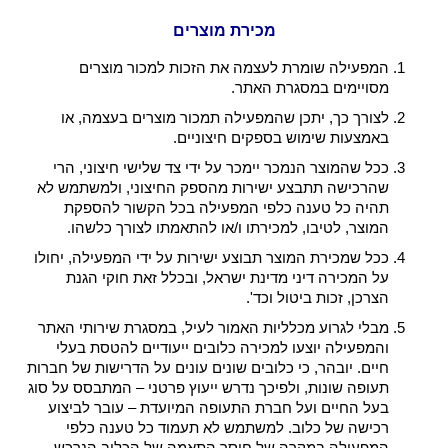
מכירת מוצרים
המפעילה שומרת לעצמה את הזכות למכור מוצרים
מסויימים במסגרת האתר.
לצורך כך, יתכן שהמפעילה תמכור מוצרים בעצמה, או
באמצעות שימוש בספקים חיצוניים.
ככל שהמוצר הנמכר יימכר על ידי צד שלישי חיצוני, הרי
שהרכישה תתבצע ישירות מהספק החיצוני, ולמשתמש לא
תהיה כל טענה כלפי המפעילה בכל הקשור להספקת
המוצר, לטיבו, למכירתו ו/או להתאמתו לצורך כלשהו.
ככל שמכירת המוצר תבוצע ישירות על ידי המפעילה, יחולו
על המכירה דיני מדינת ישראל, ובכלל זאת חוקי הגנת
הצרכן, זכות ביטול וכד'.
מבלי לגרוע מכלליות האמור לעיל, במסגרת שירותי האתר
והמפעילה יוצעו למכירה כלובים ייעודיים להטסת בעלי
חיים. יובהר, כי כלובים שונים עונים על הדרישות של חברות
תעופה שונות, ולפיכך נדרש ייעוץ פרטני – המתבסס על סוג
בעל החיים ועל חברת התעופה המיועדת – עובר לביצוע
רכישה של כלוב. למשתמש לא תעמוד כל טענה כלפי
המפעילה במקרה של חוסר התאמה של הכלוב הנרכש,