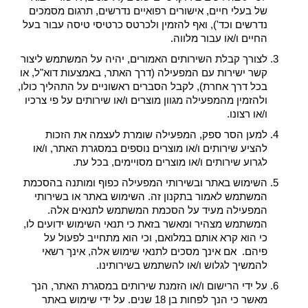
של בעלי חיים, אישורים רפואיים נדרשים, תרגום מסמכים
נדרשים וכד'), ואף להזמין ולכרטס כרטיסי טיסה עבור בעל
החיים ו/או עבור מלווה.
לצורך קבלת השירותים האמורים, יהיה על המשתמש ליצור
קשר ישירות עם המפעילה (דרך האתר, באמצעות דוא"ל, או
בכל דרך אחרת), לקבל הסברים ראשוניים על התהליך כולו,
ולהזמין מהמפעילה מגוון מוצרים ו/או שירותים על פי צרכיו
ו/או רצונו.
למען הסר ספק, המפעילה שומרת לעצמה את הזכות
להציע שירותים ו/או מוצרים נוספים במסגרת האתר, ו/או
לגרוע שירותים ו/או מוצרים מסויימים, בכל עת.
השימוש באתר ובשירותי המפעילה כפוף ומותנה בהסכמת
המשתמש לאמור בתקנון זה. השימוש באתר או בשירותי
המפעילה מעיד על הסכמת המשתמש לתנאים אלה.
המשתמש מצהיר ומאשר בזאת כי תנאי השימוש ידועים לו,
כי הוא קרא אותם במלואם, וכי הוא מתחייב לפעול על
פיהם. אם אינך מסכים לתנאי שימוש אלה, אינך רשאי
להמשיך לגלוש ו/או להשתמש בשירותינו.
על ידי הרישום ו/או הזמנת שירותים במסגרת האתר, הנך
מאשר כי הנך לפחות בן 18 שנים. על ידי שימוש באתר