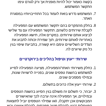
בקשה כאמור יכול להיות מופנית אך ורק לגורם עימו
התקשר המשתמש.
המשתמש נדרש בזאת לעמוד בכל התחייבויותיו במסגרת
האתר.
בחלק מהמקרים בהם יתקשר המשתמש עם המפעילה
לקבלת שירותים כלשהם, תתקשר המפעילה עם צד שלישי
לביצוע אותם שירותים. במקרים אלה, תישא המפעילה
באחריות לאותם שירותים, תוך שמירת זכותה לתבוע את
הצדדים השלישיים עימם היא קשורה, בתביעת שיפוי בגין
כל נזק שייגרם לה.
שירותי ייעוץ וטיפול בהליכים בירוקרטיים
כחלק משירותי האתר/המפעילה, מציעה המפעילה לסייע
למשתמש בהשגת טפסים שונים, בפנייה לרשויות שונות,
ובמילוי מסמכים שונים.
שירותי ייעוץ אלה כרוכים בתשלום.
יובהר, כי תשלום זה משולם בגין הסיוע בהשגת הטפסים
ובמילויים, אך המפעילה אינה ערבה לכך שהאישורים
המבוקשים אכן יתקבלו, ו/או שמילוי הטפסים יוביל לתוצאות
המיוחלות (כגון: לקבלת פטור ממכסים, לקבלת אישורי יבוא