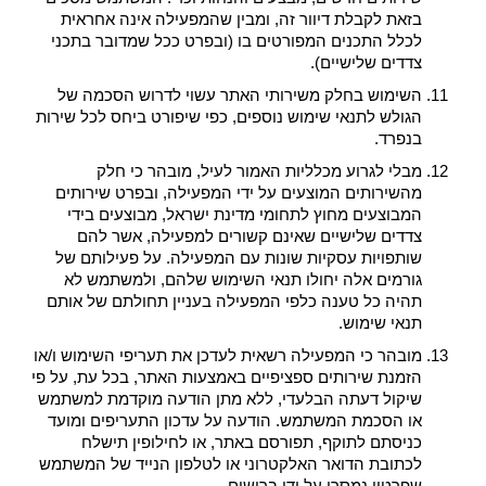
בזאת לקבלת דיוור זה, ומבין שהמפעילה אינה אחראית
לכלל התכנים המפורטים בו (ובפרט ככל שמדובר בתכני
צדדים שלישיים).
השימוש בחלק משירותי האתר עשוי לדרוש הסכמה של
הגולש לתנאי שימוש נוספים, כפי שיפורט ביחס לכל שירות
בנפרד.
מבלי לגרוע מכלליות האמור לעיל, מובהר כי חלק
מהשירותים המוצעים על ידי המפעילה, ובפרט שירותים
המבוצעים מחוץ לתחומי מדינת ישראל, מבוצעים בידי
צדדים שלישיים שאינם קשורים למפעילה, אשר להם
שותפויות עסקיות שונות עם המפעילה. על פעילותם של
גורמים אלה יחולו תנאי השימוש שלהם, ולמשתמש לא
תהיה כל טענה כלפי המפעילה בעניין תחולתם של אותם
תנאי שימוש.
מובהר כי המפעילה רשאית לעדכן את תעריפי השימוש ו/או
הזמנת שירותים ספציפיים באמצעות האתר, בכל עת, על פי
שיקול דעתה הבלעדי, ללא מתן הודעה מוקדמת למשתמש
או הסכמת המשתמש. הודעה על עדכון התעריפים ומועד
כניסתם לתוקף, תפורסם באתר, או לחילופין תישלח
לכתובת הדואר האלקטרוני או לטלפון הנייד של המשתמש
שפרטיו נמסרו על ידו ברישום.