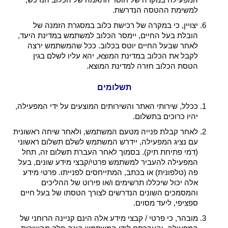
למשימת ההטסה הנדרשת.
יצויין, כי במקרה של רכישת כלוב במסגרת הזמנה של
הובלת בעל החיים, יימסר הכלוב למשתמש במדינת היעד,
לאחר שבעל החיים יוטס בכלוב. ככל שהמשתמש ירצה
לקבל את הכלוב במדינת המוצא, יהא עליו לשלם בגין
הטסת הכלוב חזרה למדינת המוצא.
תשלומים
ככלל, שירותי האתר והשירותים המוצעים על ידי המפעילה,
יהיו כרוכים בתשלום.
לאחר קבלת פנייה מטעם המשתמש, ולאחר שיחה ראשונית
עם נציג המפעילה, יידרש המשתמש לשלם תשלום ראשוני
(דמי פתיחת תיק). בסמוך לאחר העברת תשלום זה, תחל
המפעילה להעביר למשתמש פרטי/קבצי מידע שונים, בעל
פה (טלפונית) או בכתב, המתייחסים לפנייתו. פרטי מידע
אלה יכול שיכללו תרשימים ו/או פירוט של ההליכים
והמסמכים השונים הנדרשים לצורך הטסתו של בעל חיים
ספציפי, ליעד מסוים.
מובהר, כי פרטי / קבצי מידע אלה הינם קניינה הרוחני של