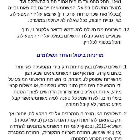
1961, החל מהמועד בו היה אמור החוב להשתלם ועד
למועד התשלום בפועל. המשתמש יחוייב גם בהוצאות גבייה
(ובכלל זאת שכר טרחת עורכי דין) שיוצאו על ידי המפעילה,
בגין גביית חובות, ככל שאלה לא ישולמו במועדם.
חשבונית מס תשלח למשתמש בדואר אלקטרוני, תוך
שבועיים מרגע קבלת התשלום בפועל על ידי המפעילה,
והכל בכפוף לכל דין.
מדיניות ביטול והחזר תשלומים
תשלום ששולם בגין פתיחת תיק בידי המפעילה לא יוחזר
בשום מקרה, וזאת אף אם המשתמש אינו שבע רצון
מהשירות שסופק לו. מובהר, כי השירות הראשוני המוצע על
ידי המפעילה הינו מתן נתוני מידע טלפונית, או משלוח קבצי
מידע, אודות תהליכים ופרוצדורות הדרושים לצורך הטסת
בעלי חיים, ולא תישמע כל טענה לפיה משתמש אשר קבל
מידע כאמור, לא קיבל תמורה.
תשלומים בגין מוצרים הנמכרים על ידי המפעילה, יוחזרו אך
ורק בהתאם להוראות תקנות הגנת הצרכן (ביטול עסקה),
תשע"א-2010, ובכפוף לעמידת המשתמש בתנאים להחזרה
(כגון: אי שימוש, החזרה באריזה המקורית, והחזרה במסגרת
פרק הזמן הקבוע בתקנות).