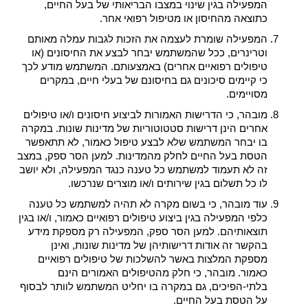
המפעילה בגין שינוי במצבו הבריאותי של בעל החיים,
כתוצאה מהחיסון או מטיפול רפואי אחר.
המפעילה שומרת לעצמה את הזכות לגבות עמלה מאותם
וטרינרים, ככל שהמשתמש יבחר לבצע את החיסונים (או
טיפולים רפואיים אחרים) באמצעותם. המשתמש מודע לכך
כי קיימים סיכונים גם בחיסונם של בעלי חיים, במקרים
מסויימים.
מובהר, כי הדרישות האמורות לביצוע חיסונים ו/או טיפולים
אחרים הינן דרישות סטטוטוריות של מדינות שונות. במקרה
בו יבחר המשתמש שלא לבצע טיפול כאמור, לא תתאפשר
הטסת בעל החיים לחלק מהמדינות. למען הסר ספק, במצב
זה לא תעמוד למשתמש כל טענה כנגד המפעילה, ולא יושב
לו כל תשלום בגין שירותים ו/או מוצרים שנרכשו.
עוד מובהר, כי בשום מקרה לא תהיה למשתמש כל טענה
כלפי המפעילה בגין ביצוע טיפולים רפואיים כאמור, ו/או בגין
תוצאותיהם. למען הסר ספק, המפעילה רק מספקת מידע
בהקשר זה אודות דרישותיהן של מדינות שונות, ואינן
מספקת המלצות באשר להשלכות של טיפולים רפואיים
כאמור. מובהר, כי חלק מהטיפולים האמורים הינם
בלתי-הפיכים, גם במקרה בו יחליט המשתמש לוותר לבסוף
על הטסת בעל החיים.