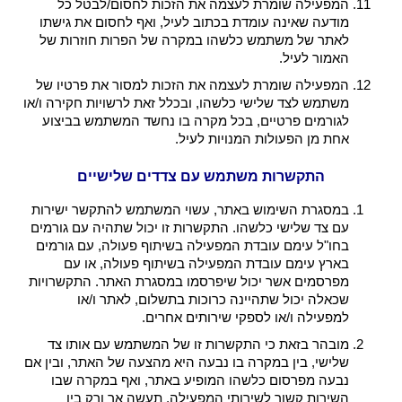
המפעילה שומרת לעצמה את הזכות לחסום/לבטל כל
מודעה שאינה עומדת בכתוב לעיל, ואף לחסום את גישתו
לאתר של משתמש כלשהו במקרה של הפרות חוזרות של
האמור לעיל.
המפעילה שומרת לעצמה את הזכות למסור את פרטיו של
משתמש לצד שלישי כלשהו, ובכלל זאת לרשויות חקירה ו/או
לגורמים פרטיים, בכל מקרה בו נחשד המשתמש בביצוע
אחת מן הפעולות המנויות לעיל.
התקשרות משתמש עם צדדים שלישיים
במסגרת השימוש באתר, עשוי המשתמש להתקשר ישירות
עם צד שלישי כלשהו. התקשרות זו יכול שתהיה עם גורמים
בחו"ל עימם עובדת המפעילה בשיתוף פעולה, עם גורמים
בארץ עימם עובדת המפעילה בשיתוף פעולה, או עם
מפרסמים אשר יכול שיפרסמו במסגרת האתר. התקשרויות
שכאלה יכול שתהיינה כרוכות בתשלום, לאתר ו/או
למפעילה ו/או לספקי שירותים אחרים.
מובהר בזאת כי התקשרות זו של המשתמש עם אותו צד
שלישי, בין במקרה בו נבעה היא מהצעה של האתר, ובין אם
נבעה מפרסום כלשהו המופיע באתר, ואף במקרה שבו
השירות קשור לשירותי המפעילה, תעשה אך ורק בין