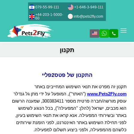
079-55-99-111
+1-646-3-949-111
+44-203-1-5000-
info@pets2fly.com
60
תקנון
התקנון של פטס2פליי
תקנון זה מפרט את תנאי השימוש המחייבים באתר
www.Pets2Fly.com
("האתר"), המופעל על ידי מתן גל גנדלר
עוסק מורשה/חברה פרטית מספר 300383411, שמענה הרשום
הוא מכבים, ישראל (להלן: "המפעילה"), בכל הנוגע לשימוש
באתר ובשירותי המפעילה. אנא קראו את תנאי השימוש בעיון,
לפני תחילת השימוש באתר האינטרנט, לפני הזמנת שירותים
כלשהם מהמפעילה, ולפני ביצוע תשלום למפעילה.