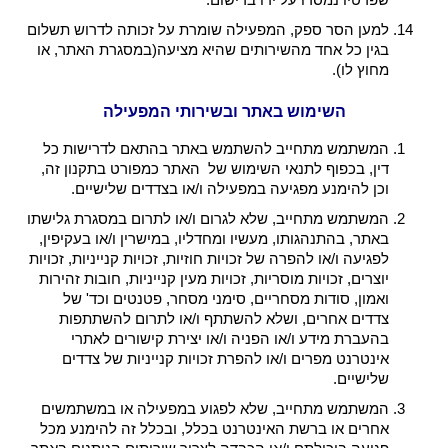
למען הסר ספק, המפעילה שומרת על זכותה לדרוש תשלום
בגין כל אחד מהשירותים שהיא מציעה(במסגרת האתר, או
מחוץ לו).
השימוש באתר ובשירותי המפעילה
המשתמש מתחייב להשתמש באתר בהתאם לדרישות כל
דין, בכפוף לתנאי השימוש של האתר כמפורט בתקנון זה,
וכן להימנע מפגיעה במפעילה ו/או בצדדים שלישיים.
המשתמש מתחייב, שלא לגרום ו/או לתרום במסגרת גלישתו
באתר, בהתנהגותו, מעשיו ומחדליו, במישרין ו/או בעקיפין,
לפגיעה ו/או להפרה של זכויות חוזיות, זכויות קנייניות, זכויות
יוצרים, זכויות מוסריות, זכויות מעין קנייניות, חובות זהירות
ואמון, סודות מסחריים, סימני מסחר, פטנטים וכד' של
צדדים אחרים, ושלא להשתתף ו/או לתרום להשתתפות
בהעברת מידע ו/או הפניה ו/או יצירת קישורים לאתרי
אינטרנט מפרים ו/או להפרת זכויות קנייניות של צדדים
שלישיים.
המשתמש מתחייב, שלא לפגוע במפעילה או במשתמשים
אחרים או ברשת האינטרנט בכלל, ובכלל זה להימנע מכל