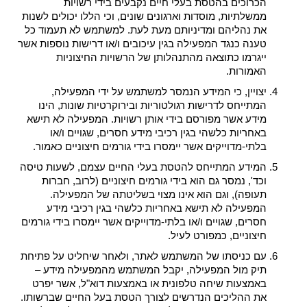
הכרוכים בהטסת בעלי חיים נקבעים בידי רשויות
ממשלתיות, מוסדות וארגונים שונים, וכי הללו יכולים לשנות
את נהליהם ומדיניותם מעת לעת. למשתמש לא תעמוד כל
טענה כנגד המפעילה בגין עיכובים ו/או דרישות נוספות אשר
ייגרמו כתוצאה מהתנהלותן של הרשויות החיצוניות
האמורות.
יצויין, כי המידע הנמסר למשתמש על ידי המפעילה,
המתייחס לדרישות רגולטוריות ובירוקרטיות שונות, הינו
מידע אשר מפורסם בידי אותן רשויות. המפעילה לא תישא
באחריות כלשהי בגין רכיבי מידע חסרים, שגויים ו/או
בלתי-מדוייקים אשר יימסרו בידי גורמים חיצוניים כאמור.
המידע המתייחס להטסת בעלי החיים עצמם, לשעות טיסה
וכד', נמסר גם הוא בידי גורמים חיצוניים (לרוב, חברות
תעופה), וגם הוא אינו מצוי בשליטתה של המפעילה.
המפעילה לא תישא באחריות כלשהי בגין רכיבי מידע
חסרים, שגויים ו/או בלתי-מדוייקים אשר יימסרו בידי גורמים
חיצוניים, כמפורט לעיל.
עם כניסתו של המשתמש לאתר, ולאחר שיחליט על פתיחת
תיק מול המפעילה, יקבל המשתמש מהמפעילה מידע –
באמצעות שיחה טלפונית או באמצעות דוא"ל, אשר יפרט
את ההליכים הנדרשים לצורך הטסת בעל החיים שברשותו.