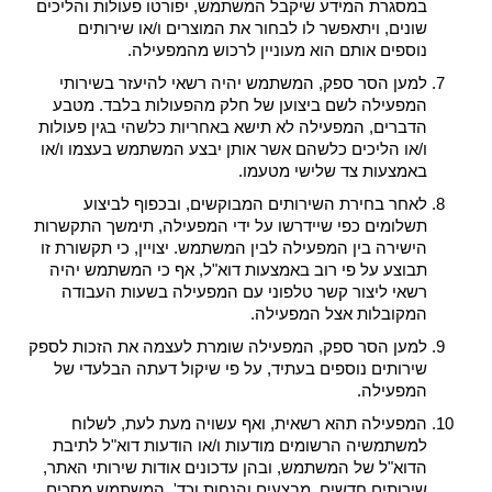
במסגרת המידע שיקבל המשתמש, יפורטו פעולות והליכים
שונים, ויתאפשר לו לבחור את המוצרים ו/או שירותים
נוספים אותם הוא מעוניין לרכוש מהמפעילה.
למען הסר ספק, המשתמש יהיה רשאי להיעזר בשירותי
המפעילה לשם ביצוען של חלק מהפעולות בלבד. מטבע
הדברים, המפעילה לא תישא באחריות כלשהי בגין פעולות
ו/או הליכים כלשהם אשר אותן יבצע המשתמש בעצמו ו/או
באמצעות צד שלישי מטעמו.
לאחר בחירת השירותים המבוקשים, ובכפוף לביצוע
תשלומים כפי שיידרשו על ידי המפעילה, תימשך התקשרות
הישירה בין המפעילה לבין המשתמש. יצויין, כי תקשורת זו
תבוצע על פי רוב באמצעות דוא"ל, אף כי המשתמש יהיה
רשאי ליצור קשר טלפוני עם המפעילה בשעות העבודה
המקובלות אצל המפעילה.
למען הסר ספק, המפעילה שומרת לעצמה את הזכות לספק
שירותים נוספים בעתיד, על פי שיקול דעתה הבלעדי של
המפעילה.
המפעילה תהא רשאית, ואף עשויה מעת לעת, לשלוח
למשתמשיה הרשומים מודעות ו/או הודעות דוא"ל לתיבת
הדוא"ל של המשתמש, ובהן עדכונים אודות שירותי האתר,
שירותים חדשים, מבצעים והנחות וכד'. המשתמש מסכים