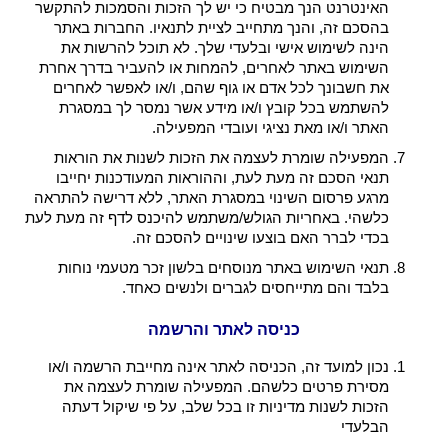
האינטרנט הנך מבטיח כי יש לך הזכות והסמכות להתקשר
בהסכם זה, והנך מתחייב לציית לתנאיו. החברות באתר
הינה לשימוש אישי ובלעדי שלך. לא תוכל להרשות את
השימוש באתר לאחרים, להמחות או להעביר בדרך אחרת
את חשבונך לכל אדם או גוף שהם, ו/או לאפשר לאחרים
להשתמש בכל קובץ ו/או מידע אשר נמסר לך במסגרת
האתר ו/או מאת נציגי ועובדי המפעילה.
המפעילה שומרת לעצמה את הזכות לשנות את הוראות
תנאי הסכם זה מעת לעת, וההוראות המעודכנות יחייבו
מרגע פרסום השינוי במסגרת האתר, ללא דרישה להתראה
כלשהי. באחריות הגולש/משתמש להיכנס לדף זה מעת לעת
בכדי לברר האם בוצעו שינויים להסכם זה.
תנאי השימוש באתר מנוסחים בלשון זכר מטעמי נוחות
בלבד והם מתייחסים לגברים ולנשים כאחד.
כניסה לאתר והרשמה
נכון למועד זה, הכניסה לאתר אינה מחייבת הרשמה ו/או
מסירת פרטים כלשהם. המפעילה שומרת לעצמה את
הזכות לשנות מדיניות זו בכל שלב, על פי שיקול דעתה
הבלעדי