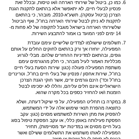
כמו כן, ביטול של שירותי הארחה ו/או טיסות, ובכלל זאת
פנסיון לבעלי חיים, לא יתאפשר אלא בהתאם לתקנות הגנת
הצרכן (ביטול עסקה), תשע"א-2010. מובהר, כי בהתאם
לתקנות לא ניתן לבטל שירותי הארחה בחו"ל, ואף הביטול
שלשירותי הארחה בישראל מוגבל לתקופה של לא פחות מ-
14 ימים לפני המועד בו אמור להתבצע השירות.
תשלומים שישולמו לצדדים שלישיים עימם עובדת
המפעילה, יוחזרו אך ורק בהתאם לחוקים החלים על אותם
גופים, ובהתאם למדיניות ההחזרים שלהם. מבלי לגרוע
מכלליות האמור לעיל מובהר, כי חלק מהגורמים עימם
משתפת המפעילה פעולה (כגון: שירות הסעת בעלי חיים
בחו"ל, שירות אחסון / פנסיון של בעלי חיים בחו"ל, וטרינרים
בחו"ל וכד') הינם גורמים זרים, אשר חוקי הגנת הצרכן
הישראליים אינם חלים עליהם, והללו לא יסכימו לבטל
הזמנות ו/או להחזיר כספים בכל מקרה שהוא.
במקרה בו תחליט המפעילה, על פי שיקול דעתה, ושלא
כתוצאה מהפרת תנאי שימוש אלה על ידי המשתמש,
להפסיק את מתן השירות למשתמש מסוים (כגון: עקב
הפסקת פעילותה באופן כללי, או עקב הפסקת טיפול בסוג
בעל חיים מסוים או במדינות יעד מסויימות), תחזיר
המפעילה לאותו משתמש את התשלומים ששילם ואשר
בגינם לא סופק לו כל שירות או מוצר.