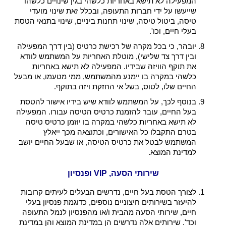
המפעילה לא תישא באחריות כלשהי בגין שינויים כלשהו
שייעשו על ידי חברות התעופה, ובכלל זאת שינוי מועדי
טיסה, ביטול טיסה, שינוי תחנות ביניים, שינוי בתנאי הטסת
בעלי חיים, וכו'.
יובהר, כי בכל מקרה של רכישת כרטיס (בין דרך המפעילה
ובין דרך צד שלישי), מוטלת האחריות על המשתמש לוודא
את תוקף הוויזה שבידיו. המפעילה לא תישא באחריות
כלשהי במקרה בו יימנע מהמשתמש, ממי מטעמו, או מבעל
החיים שלו, לטוס, בשל אי החזקת ויזה בתוקף.
בנוסף לכך, על המשתמש לוודא שיש בידיו אישור להטסת
בעל החיים, עובר להזמנת כרטיס הטיסה עבורו. המפעילה
לא תישא באחריות כלשהי במקרה בו יוזמן כרטיס טיסה
בטרם התקבלו כל האישורים, וכתוצאה מכך ייאלץ
המשתמש לבטל את כרטיס הטיסה, או שבעל החיים יושב
למדינת המוצא.
שירותי הסעה, VIP ופנסיון
לצורך הטסת בעל חיים, נדרשים הבעלים לעיתים קרובות
להיעזר בשירותים חיצוניים נוספים, כדוגמת פנסיון בעלי
חיים, שירותי הסעה מהבית ו/או מהפנסיון לנמל התעופה
וכד'. שירותים אלה נדרשים הן במדינת המוצא והן במדינת