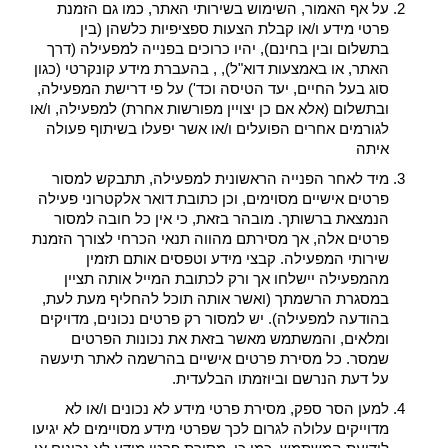
על אף האמור, השימוש בשירותי האתר, כמו גם הזמנת
פרטי מידע ו/או קבלת הצעות ספציפיות כלשהן (בין
בתשלום ובין בחינם), יהיו כרוכים בפנייה למפעילה (דרך
האתר, או באמצעות דוא"ל), , בהעברת מידע קונקרטי (כגון
סוג בעל החיים, יעד הטיסה וכד') על פי דרישת המפעילה,
ובתשלום (אלא אם כן יצויין מפורשות אחרת) למפעילה, ו/או
לגורמים אחרים הפועלים ו/או אשר יפעלו בשיתוף פעולה
איתה
מיד לאחר הפנייה הראשונית למפעילה, תתבקש למסור
פרטים אישיים מסוימים, וכן כתובת דואר אלקטרוני פעילה
הנמצאת ברשותך. מובהר בזאת, כי אין כל חובה למסור
פרטים אלה, אך מסירתם מהווה תנאי הכרחי לצורך הזמנת
שירותי המפעילה. קבצי מידע וטפסים אותם תזמין
מהמפעילה יישלחו אך ורק לכתובת המייל אותה תציין
במסגרת הרשמתך (ואשר אותה תוכל להחליף מעת לעת,
בהודעה למפעילה). יש למסור רק פרטים נכונים, מדויקים
ומלאים, והמשתמש מאשר בזאת את נכונות הפרטים
שמסר. כל מסירת פרטים אישיים בהרשמה לאתר תיעשה
על דעת הנרשם וביוזמתו הבלעדית.
למען הסר ספק, מסירת פרטי מידע לא נכונים ו/או לא
מדוייקים עלולה לגרום לכך שפרטי מידע מסויימים לא יגיעו