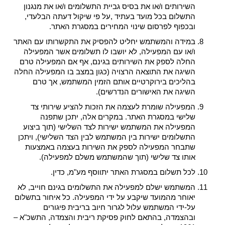
השירותים ו/או את בסיס גביית התשלומים ו/או את מנגנון
התשלום בכל מועד בעתיד ,על פי שיקול דעתה הבלעדי,
ובכפוף לפרסום שינוי המחירים במסגרת האתר.
במידה והמשתמש יחליט להפסיק את התקשרותו עם האתר
ו/או עם המפעילה, לא יושבו לו תשלומים אשר המפעילה
החלה לספק את השירותים בגינם, אף אם המפעילה טרם
השיגה את התוצאה הרצויה (כגון במצב בו המפעילה החלה
בהליכים בירוקרטיים אותם הזמין המשתמש, אך טרם
השיגה את האישורים הנדרשים).
המפעילה שומרת לעצמה את הזכות להציע שירותי צד
שלישי במסגרת האתר. במקרים אלה, יתכן שתפנה
המפעילה את המשתמש ישירות לצד השלישי (תוך ביצוע
התשלומים ישירות בין המשתמש לבין הצד השלישי), ויתכן
שתבחר המפעילה לספק את השירות בעצמה באמצעות
אותו צד שלישי (תוך שהמשתמש משלם למפעילה).
לכל תשלום במסגרת האתר יתווסף מע"מ, כדין.
המשתמש ישלם למפעילה את התשלומים בגינם חוייב, לא
יאוחר מהמועד שיקבע על ידי המפעילה. כל איחור בתשלום
על-ידי המשתמש עלול לגרור חיוב בריבית פיגורים
ובהצמדה, בהתאם לחוק פסיקת ריבית והצמדה, התשכ"א –