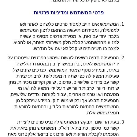
פרטי המשתמש ומדיניות פרטיות
המשתמש אינו חייב למסור פרטים כלשהם לאתר ו/או
למפעילה, ומסירתם תיעשה בהתאם לרצון המשתמש
בלבד. יחד עם זאת, אי מסירת פרטים מסוימים עשויה
למנוע מהמשתמש קבלת חלק משירותי האתר, או להביא
למצב בו השירותים שיקבל לא יענו על הנדרש.
המפעילה תהיה רשאית לעשות שימוש בפרטים שיימסרו על
ידי המשתמש לאתר, בין במישרין ובין במסגרת הגלישה
באתר, ובמידע נוסף שמסר המשתמש, לצרכים שונים של
פעילות המפעילה כפי שתהיה מעת לעת, לרבות: יצירת
קשר עם צדדים שלישיים, פרסום, שיווק וקידום מכירות, מתן
שירותי דיוור, לרבות דיוור ישיר על ידי המפעילה ו/או מי
מטעמה ו/או גורמים אחרים, עבור לקוחות וצדדים שלישיים;
המפעילה תבצע אך ורק שימוש חוקי במידע שיתקבל מן
המשתמשים בהתאם להוראות כל דין, ובהתאם להוראות
תנאי שימוש אלה.
בעת הרישום יתבקש המשתמש להכניס פרטים ליצירת
קשר כמו טלפון, כתובת או דוא"ל. המשתמש נותן בזאת את
הסכמתו לקבלת הודעות ו/או עדכונים בדואר אלקטרוני מאת