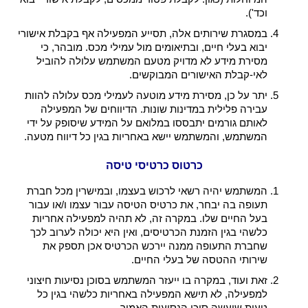
וכד').
במסגרת שירותים אלה, תסייע המפעילה אף בקבלת אישורי
יבוא בעלי חיים, ובתיאומים מול עמילי מכס. מובהר, כי
מסירת מידע לא מדויק מטעם המשתמש עלולה להוביל
לאי-קבלת האישורים המבוקשים.
יתר על כן, מסירת מידע מוטעה לעמילי מכס עלולה להוות
עבירה פלילית במדינות שונות. הדיווחים של המפעילה
לאותם גורמים יתבססו במלואם על המידע שיסופק על ידי
המשתמש, והמשתמש יישא באחריות בגין כל דיווח מטעה.
כרטוס כרטיסי טיסה
המשתמש יהיה רשאי לרכוש בעצמו, ובמישרין מכל חברת
תעופה בה יבחר, את כרטיס הטיסה עבור עצמו ו/או עבור
בעל החיים שלו. במקרה זה, לא תהיה למפעילה אחריות
כלשהי בגין הזמנת הכרטיסים, ואין היא יכולה לערוב לכך
שחברת התעופה ממנה יירכש הכרטיס אכן תספק את
שירותי ההטסה של בעלי החיים.
זאת ועוד, במקרה בו ייעזר המשתמש בסוכן נסיעות חיצוני
למפעילה, לא תישא המפעילה באחריות כלשהי בגין כל
טעות שיעשה סוכן הנסיעות האמור.