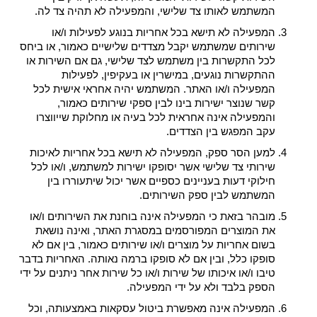
המשתמש לאותו צד שלישי, והמפעילה לא תהיה צד לה.
המפעילה לא תישא בכל אחריות בנוגע לפעילות ו/או
שירותים שמשתמש יקבל מצדדים שלישיים כאמור, או ביחס
לכל התקשרות בין משתמש לצד שלישי, גם אם השירות או
ההתקשרות נוגעים, במישרין או בעקיפין, לפעילות
המפעילה ו/או האתר. המשתמש יהיה אחראי אישית לכל
קשר שנוצר ישירות בינו לבין ספקי שירותים כאמור,
והמפעילה אינה אחראית לכל בעיה או מחלוקת שייווצרו
עקב המפגש בין הצדדים.
למען הסר ספק, המפעילה לא תישא בכל אחריות לאיכות
שירותי צד שלישי אשר יסופקו ישירות למשתמש, ו/או לכל
חילוקי דעות בעניינים כספיים אשר יכול שיתעוררו בין
המשתמש לבין ספק השירותים.
מובהר בזאת כי המפעילה אינה בוחנת את השירותים ו/או
את המוצרים המפורסמים במסגרת האתר, ואינה נושאת
בשום אחריות על מוצרים ו/או שירותים כאמור, בין אם לא
סופקו כלל, ובין אם לא סופקו ברמה נאותה. האחריות בדבר
טיבו ו/או איכותו של שירות ו/או כל שירות אחר ניתנים על ידי
הספק בלבד ולא על ידי המפעילה.
המפעילה אינה מאפשרת ביטול עסקאות באמצעותה, וכל