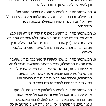
פגיעה ביכולתם ו/או הכבדה לצרוך שירותים הניתנים באתר,
וכן להימנע כליל מאיסוף נתונים עליהם.
המשתמש מתחייב להימנע מפגיעה בשמה הטוב של
המפעילה, ובפרט בכל הנוגע להתנהלותו מול גורמים בחו"ל
אשר אליהם הפנתה אותו המפעילה במסגרת מתן
השירותים.
המשתמש מתחייב להימנע מלנסות לדלות מידע ו/או קבצי
מידע ו/או תכנים אחרים מתוך האתר, בלא אישורה המפורש
של המפעילה (בין אם מדובר בתכנים של המפעילה, ובין
אם מדובר בתכנים של צדדים שלישיים המוצגים על גבי
האתר).
המשתמש מתחייב שלא לעשות שימוש בכל מידע שיועבר
אליו מטעם המפעילה, בלא הרשאה מפורשת. מבלי לגרוע
מכלליות האמור, המשתמש לא יהיה רשאי להעביר לידי צד
שלישי כל מידע ו/או קבצים אשר יישלחו אליו מטעם
המפעילה, ובכלל זאת קבצי מידע ופירוט הליכים ו/או
דרישות בירוקרטיות לצורך הטסת בעלי חיים.
המשתמש מתחייב להימנע לחלוטין מכל ניסיון לאיסוף
מידע על האתר ו/או על משתמשיו ו/או על גולשי האתר (בין
אם הם רשומים באתר ובין אם לאו), לרבות באמצעים
טכנולוגיים, מהפעלה או סיוע לפעולת יישום מחשב או כל