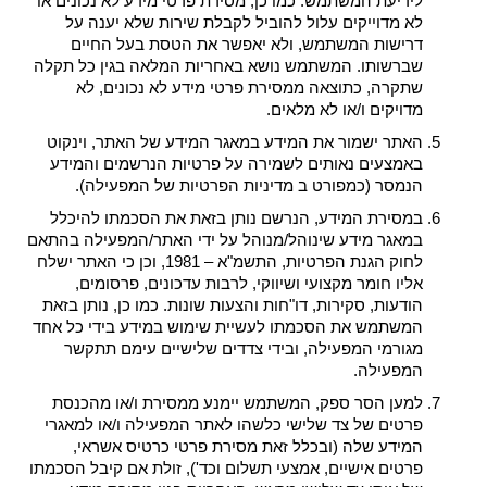
לידיעת המשתמש. כמו כן, מסירת פרטי מידע לא נכונים או
לא מדוייקים עלול להוביל לקבלת שירות שלא יענה על
דרישות המשתמש, ולא יאפשר את הטסת בעל החיים
שברשותו. המשתמש נושא באחריות המלאה בגין כל תקלה
שתקרה, כתוצאה ממסירת פרטי מידע לא נכונים, לא
מדויקים ו/או לא מלאים.
האתר ישמור את המידע במאגר המידע של האתר, וינקוט
באמצעים נאותים לשמירה על פרטיות הנרשמים והמידע
הנמסר (כמפורט ב מדיניות הפרטיות של המפעילה).
במסירת המידע, הנרשם נותן בזאת את הסכמתו להיכלל
במאגר מידע שינוהל/מנוהל על ידי האתר/המפעילה בהתאם
לחוק הגנת הפרטיות, התשמ"א – 1981, וכן כי האתר ישלח
אליו חומר מקצועי ושיווקי, לרבות עדכונים, פרסומים,
הודעות, סקירות, דו"חות והצעות שונות. כמו כן, נותן בזאת
המשתמש את הסכמתו לעשיית שימוש במידע בידי כל אחד
מגורמי המפעילה, ובידי צדדים שלישיים עימם תתקשר
המפעילה.
למען הסר ספק, המשתמש יימנע ממסירת ו/או מהכנסת
פרטים של צד שלישי כלשהו לאתר המפעילה ו/או למאגרי
המידע שלה (ובכלל זאת מסירת פרטי כרטיס אשראי,
פרטים אישיים, אמצעי תשלום וכד'), זולת אם קיבל הסכמתו