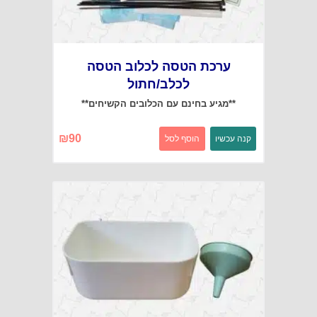
ערכת הטסה לכלוב הטסה
לכלב/חתול
**מגיע בחינם עם הכלובים הקשיחים**
₪
90
קנה עכשיו
הוסף לסל