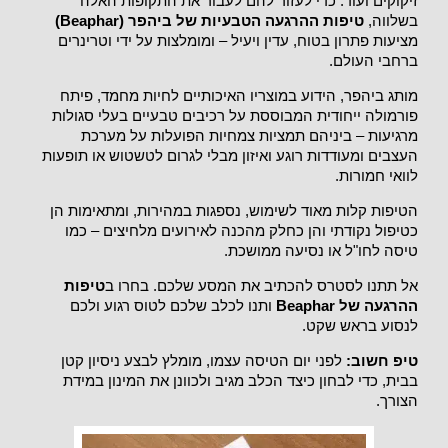
זיקוקים ועוד. כדי לעזור להם לעבור את התקופות האלה
בשלווה,
טיפות ההרגעה הטבעיות של ביהפר (Beaphar)
מציעות פתרון בטוח, עדין ויעיל – ומומלצות על ידי וטרינרים
ברחבי העולם.
מותג ביהפר, הידוע במוצריו האיכותיים לחיות מחמד, פיתח
פורמולה ייחודית המבוססת על רכיבים טבעיים בעלי סגולות
מרגיעות – ביניהם תמציות צמחיות הפועלות על מערכת
העצבים ומעודדות רוגע ואיזון מבלי לגרום לטשטוש או תופעות
לוואי חמורות.
הטיפות קלות מאוד לשימוש, נספגות במהירות, ומתאימות הן
כטיפול נקודתי והן כחלק מהכנה לאירועים מלחיצים – כמו
טיסה לחו"ל או נסיעה ממושכת.
אל תתנו לסטרס להכתיב את המסע שלכם. בחרו ב
טיפות
ההרגעה של Beaphar
ותנו לכלב שלכם לטוס רגוע ולכם
לנסוע בראש שקט.
טיפ חשוב:
לפני יום הטיסה עצמו, מומלץ לבצע ניסיון קטן
בבית, כדי לבחון כיצד הכלב מגיב ולכוונן את המינון במידת
הצורך.