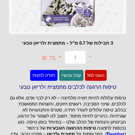
3 חבילות של 0.7 מ"ל – מתמצית ולריאן טבעי
₪
75
כמות
קנה עכשיו
חזרה לחנות
הוסף לסל
של
טיפות
הרגעה
טיפות הרגעה לכלבים מתמצית ולריאן טבעי
לכלבים
מתמצית
טיסות עלולות להיות חוויה מלחיצה – לא רק לבני אדם, אלא גם
ולריאן
טבעי
לכלבים. שינוי הסביבה, רעשים חזקים, והשהות הממושכת
בכלוב טיסה עלולים לעורר חרדה, סטרס והתנהגויות לא
שגרתיות. כהורים לחיות מחמד, חשוב לנו לשמור על הרוגע,
הביטחון והנוחות של הכלב שלנו – במיוחד בזמן טיסה. כאן
נכנסות לתמונה
טיפות ההרגעה הטבעיות
של ביהפר
(
Beaphar
), המבוססות על
תמצית ולריאן
– פתרון טבעי, עדין