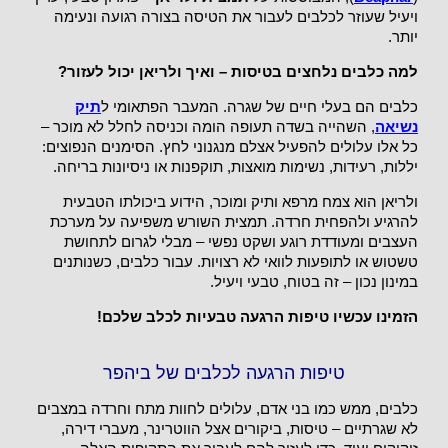
ויעיל שעוזר לכלבים לעבור את הטיסה בצורה רגועה ונעימה
יותר.
למה כלבים נלחצים בטיסות – ואיך ולריאן יכול לעזור?
כלבים הם בעלי חיים של שגרה. המעבר הפתאומי ל
תיק
נשיאה
, השהייה בשדה תעופה הומה וכניסה לחלל לא מוכר –
כל אלו עלולים להפעיל אצלם מנגנוני לחץ. הסימנים הנפוצים:
יללות, רעידות, נשימות מואצות, תוקפנות או ניסיונות בריחה.
ולריאן הוא צמח מרפא ותיק ומוכר, הידוע ביכולתו הטבעית
להרגיע ולהפחית חרדה. תמצית השורש משפיעה על מערכת
העצבים ומעודדת רוגע ושקט נפשי – מבלי לגרום לתחושת
טשטוש או לתופעות לוואי לא רצויות. עבור כלבים, כשנותנים
במינון נכון – זה בטוח, טבעי ויעיל.
הזמינו עכשיו טיפות הרגעה טבעיות לכלב שלכם!
טיפות הרגעה לכלבים של ביהפר
כלבים, ממש כמו בני אדם, עלולים לחוות מתח וחרדה במצבים
לא שגרתיים – טיסות, ביקורים אצל הווטרינר, מעברי דירה,