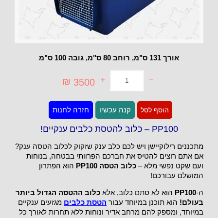
אורך 131 ס"מ, רוחב 80 ס"מ, גובה 100 ס"מ
₪
3500
כמות
קנה עכשיו
חזרה לחנות
הוסף לסל
של
PP100
-
PP100 – כלוב להטסת כלבים ענקיים!
כלוב
להטסת
מתכננים רילוקיישן ויש לכם כלב ענק שזקוק לכלוב הטסה ענק?
כלבים
ענקיים!
אם אתם רוצים להטיס את חברכם הפרוותי בבטחה, בנוחות
ועם שקט נפשי מלא –
כלוב הטסה PP100
הוא הפתרון
המושלם עבורכם!
ה-
PP100
הוא לא סתם כלוב, אלא
כלוב ההטסה הגדול ביותר
בעולם!
הוא תוכנן במיוחד עבור
הטסת כלבים
מגזעים ענקיים
במיוחד, ומספק להם מרחב אדיר ונוחות ללא תחרות לאורך כל