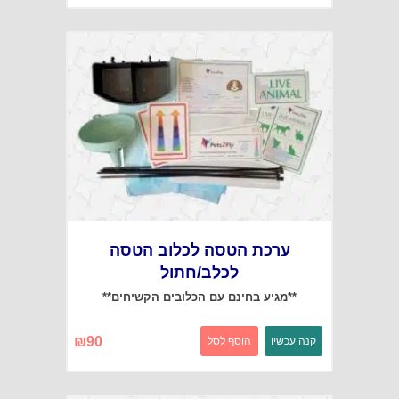
ערכת הטסה לכלוב הטסה
לכלב/חתול
**מגיע בחינם עם הכלובים הקשיחים**
₪
90
קנה עכשיו
הוסף לסל