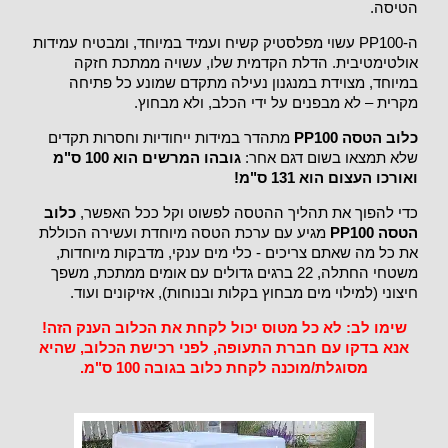
הטיסה.
ה-PP100 עשוי מפלסטיק קשיח ועמיד במיוחד, ומבטיח עמידות
אולטימטיבית. הדלת הקדמית שלו, עשויה ממתכת חזקה
במיוחד, מצוידת במנגנון נעילה מתקדם שמונע כל פתיחה
מקרית – לא מבפנים על ידי הכלב, ולא מבחוץ.
כלוב הטסה PP100
מתהדר במידות ייחודיות וחסרות תקדים
שלא תמצאו בשום דגם אחר:
גובהו המרשים הוא 100 ס"מ
ואורכו העצום הוא 131 ס"מ!
כדי להפוך את תהליך ההטסה לפשוט וקל ככל האפשר,
כלוב
הטסה PP100
מגיע עם ערכת הטסה מיוחדת ועשירה הכוללת
את כל מה שאתם צריכים - כלי מים ענקי, מדבקות מיוחדות,
משטחי החתלה, 22 ברגים גדולים עם אומים ממתכת, משפך
חיצוני (למילוי מים מבחוץ בקלות ובנוחות), אזיקונים ועוד.
שימו לב: לא כל מטוס יכול לקחת את הכלוב הענק הזה!
אנא בדקו עם חברת התעופה, לפני רכישת הכלוב, שהיא
מסוגלת/מוכנה לקחת כלוב בגובה 100 ס"מ.