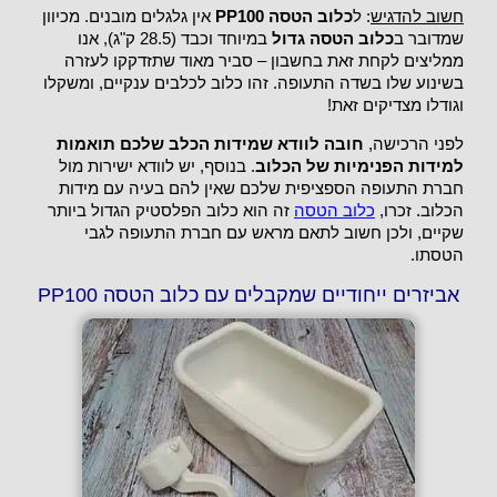
חשוב להדגיש
: ל
כלוב הטסה PP100
אין גלגלים מובנים. מכיוון
שמדובר ב
כלוב הטסה גדול
במיוחד וכבד (28.5 ק"ג), אנו
ממליצים לקחת זאת בחשבון – סביר מאוד שתזדקקו לעזרה
בשינוע שלו בשדה התעופה. זהו כלוב לכלבים ענקיים, ומשקלו
וגודלו מצדיקים זאת!
לפני הרכישה,
חובה לוודא שמידות הכלב שלכם תואמות
למידות הפנימיות של הכלוב
. בנוסף, יש לוודא ישירות מול
חברת התעופה הספציפית שלכם שאין להם בעיה עם מידות
הכלוב. זכרו,
כלוב הטסה
זה הוא כלוב הפלסטיק הגדול ביותר
שקיים, ולכן חשוב לתאם מראש עם חברת התעופה לגבי
הטסתו.
אביזרים ייחודיים שמקבלים עם כלוב הטסה PP100