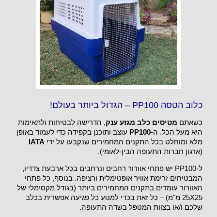
כלוב הטסה PP100 – הגדול ביותר בעולם!
כשאתם
מטיסים כלב מגזע ענק
, הדרישה לבטיחות ולתאימות
היא מעל הכל. ה-
PP100
עוצב ותוכנן בקפידה כדי לעמוד באופן
מלא ומוחלט בכל התקנים המחמירים שנקבעו על ידי
IATA
(ארגון חברות התעופה הבין-לאומי).
ל-PP100 יש פתחי אוורור רחבים ונרחבים בכל ארבעת צדדיו,
המבטיחים זרימת אוויר אופטימלית ורציפה. בנוסף, כל פתחי
האוורור עומדים בתקנים המחמירים ביותר (בגודל מקסימלי של
25X25 מ"מ) – כל זאת בכדי למנוע כל פגיעה אפשרית בכלב
שלכם ו/או בצוות המטפל בשדה התעופה.