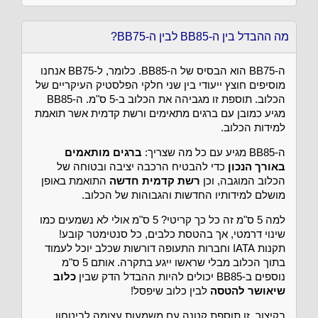
מה ההבדל בין ה-BB85 לבין ה-BB75?
ה-BB75 הוא הבסיס של ה-BB85. כלומר, ל-BB75 אנחנו
מוסיפים חוצץ ייעודי בין שני חלקי הפלסטיק העיקריים של
הכלוב. תוספת זו מגביהה את הכלוב ב-5 ס"מ. ה-BB85
מגיע כמובן עם ברגים מתאימים ורשת קדמית אשר תואמת
למידות הכלוב.
ה-BB85 מגיע עם כל מה שצריך:
ברגים מותאמים
באורך הנכון
כדי להבטיח הרכבה יציבה ובטוחה של
הכלוב המוגבה, וכן
רשת קדמית חדשה
התואמת באופן
מושלם למידותיו החדשות והגבוהות של הכלוב.
למה 5 ס"מ זה כל כך קריטי? 5 ס"מ אולי לא נשמעים כמו
שינוי דרמטי, אך בהטסת כלבים, כל סנטימטר קובע!
תקנות IATA וחברות התעופה דורשות שכלב יוכל לעמוד
בתוך הכלוב מבלי שראשו ייגע בתקרה. אותם 5 ס"מ
נוספים ב-BB85 יכולים להיות ההבדל הדק שבין
כלוב
שיאושר להטסה
לבין כלוב שיפסל!
בקיצור, זו תוספת קטנה עם משמעות עצומה לביטחון