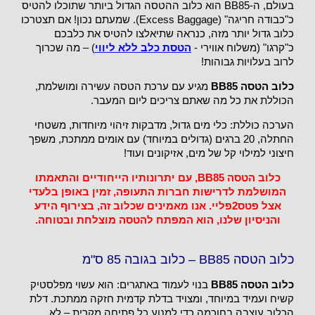
בעולם, ה-BB85 הוא כלוב ההטסה הגדול ביותר שתוכלו להטיס
כ"כבודה חריגה" (Excess Baggage). שמעתם נכון! אם תצטרכו
כלוב גדול יותר מזה, כנראה שתיאלצו להטיס את כלבכם
כ"קרגו" (משלוח אווירי -
הטסת כלב ללא ליווי
) – מה שכרוך
לרוב בעלויות גבוהות!
כלוב הטסה BB85
מגיע עם ערכת הטסה עשירה ומושלמת,
הכוללת את כל מה שאתם צריכים ליום המעבר.
הערכה כוללת: כלי מים גדול, מדבקות זיהוי מיוחדות, משטחי
החתלה, 20 ברגים (גדולים במיוחד) עם אומים ממתכת, משפך
חיצוני למילוי קל של מים, אזיקונים ועוד!
כלוב הטסה BB85, עם יתרונותיו הייחודיים והתאמתו
המושלמת לדרישות חברות התעופה, זמין באופן בלעדי
אצל פטס2פליי. אנו מאמינים שכלוב זה, בצירוף הידע
והניסיון שלנו, הוא המפתח להטסה מוצלחת ובטוחה.
כלוב הטסה BB85 – כלוב בגובה 85 ס"מ
כלוב הטסה BB85
בנוי לעמוד באתגרים: הוא עשוי מפלסטיק
קשיח ועמיד במיוחד, ומצויד בדלת קדמית חזקה ממתכת. דלת
הכלוב עוצבה בחוכמה כדי למנוע כל פתיחה מקרית – לא