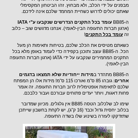
מבפנים על ידי הכלב, ולא מבחוץ. זהו הביטחון המקסימלי
שאתם יכולים לדרוש כשחיית המחמד שלכם אינה לידכם.
ה-BB85
עומד בכל התקנים הנדרשים שנקבעו ע"י IATA
(ארגון חברות התעופה הבין-לאומי). אנחנו מדגשים שוב – כלוב
זה
עומד בכל התקנים
!
כשאתם מטיסים את הכלב שלכם, בטיחות ותאימות הן מעל
הכל. ה-BB85 עוצב ותוכנן בקפידה כדי לעמוד באופן מלא בכל
התקנים המחמירים שנקבעו על ידי IATA (ארגון חברות התעופה
הבין-לאומי).
ה-BB85 מתהדר ב
מידות ייחודיות שלא תמצאו בדגמים
אחרים
: גובהו 85 ס"מ ואורכו 115 ס"מ! מידות אלו הן המפתח
שלכם לתאימות אופטימלית לרוב חברות התעופה. זה אומר
פחות דאגות, ויותר יעדים פתוחים עבורכם ועבור כלבכם.
שימו לב שלכלוב הטסה BB85 אין גלגלים. מכיוון שמדובר
בכלוב יחסית גדול וכבד (16 ק"ג), יש לקחת בחשבון שייתכן
שתזדקקו לעזרה בשינוע שלו בשדה התעופה.