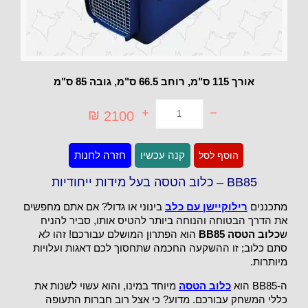
אורך 115 ס"מ, רוחב 66.5 ס"מ, גובה 85 ס"מ
₪
2100
כמות
קנה עכשיו
חזרה לחנות
הוסף לסל
של
BB85
-
BB85 – כלוב הטסה בעל מידות ייחודיות
כלוב
הטסה
מתכננים
רילוקיישן עם כלב
בינוני או גדול? אם אתם מחפשים
בעל
מידות
את הדרך הבטוחה והנוחה ביותר להטיס אותו, סביר להניח
ייחודיות
ש
כלוב הטסה BB85
הוא הפתרון המושלם עבורכם! זהו לא
סתם כלוב; זו ההשקעה החכמה שתחסוך לכם דאגות ועלויות
מיותרות.
ה-BB85 הוא
כלוב הטסה
מיוחד במינו, והוא עשוי לשנות את
כללי המשחק עבורכם. מדוע? כי אצל רוב חברות התעופה