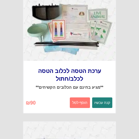
ערכת הטסה לכלוב הטסה
לכלב/חתול
**מגיע בחינם עם הכלובים הקשיחים**
₪
90
קנה עכשיו
הוסף לסל