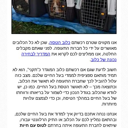
אנו מקווים שטרם רכשתם
כלוב הטסה
, שכן לא כל הכלובים
מאושרים על ידי כל חברות התעופה. לפני שאתם מקבלים
החלטה, אנו ממליצים לכם לקרוא את
המדריך לבחירה
נכונה של כלוב
.
חשוב לדעת שגם אם רכשתם כלוב המוגדר כ"תקני", הוא לא
תמיד מותאם ספציפית לממדי בעל החיים שלכם. מצב כזה
עלול להוביל לכך שחברת התעופה לא תאשר את הכלוב,
וכתוצאה מכך – לא תאושר הטסת בעל החיים. כמו כן, יש
לוודא שהכלוב בגודל הנכון כדי לשמור על בריאותו ורווחתו
של בעל החיים במהלך הטיסה, וכן כדי לצמצם עלויות
מיותרות.
אנחנו ננחה אתכם בדיוק איך למדוד את בעל החיים שלכם,
ובהתאם נמליץ לכם על הכלוב או התיק הרלוונטי עבורו,
שיתאים לחברת התעופה איתה בחרתם
לטוס עם חיות