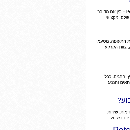
אנחנו לא חברת מוניות. שירות ההסעות שלנו ניתן אך ורק כחלק ממעטפת השירות של Pets2Fly – בין אם מדובר
 לחברת התעופה. מטעמי
, צוות הקרקע
 והחגים. ככל
אים והנציג
וע?
מות. שירות