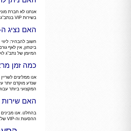
בשירות VIP בנתב"ג או כחלק מתיק הטסה מלא לרילוקיישן. מטרתנו היא לספק פתרון לוגיסטי שלם ומקצועי.
האם נציג ה-VIP מלווה את הכלב עד לפתח המטוס
ביטחון, אין לאף גו
המיומן של נתב"ג ל
כמה זמן מראש
אנו ממליצים לשריין
שנדע מוקדם יותר על
המקצועי ביותר עבור
האם שירות ה
בהחלט. אנו מבינים
ההסעות וה-VIP שלנו פעיל 24/7, בתיאום מראש, כדי להבטיח לכם שקט נפשי בכל שעה ובכל יום בשבוע.
הסעת 