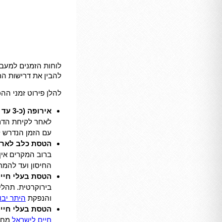
לוחות הזמנים למעבר
להבין את דרישות הר
להלן פירוט זמני ההכ
אירופה (כ-3 עד 4 חודשים):
לאחר לקיחת הדם,
עם הזמן הנדרש 
הטסת כלב לארה"ב (2-3 ח
החיסון ועד להמר
הטסת בעלי חיים לאוסט
בירוקרטית. תהלי
והנפקת
היתר יבו
הטסת בעלי חיים ליש
חיים לישראל
מחיי