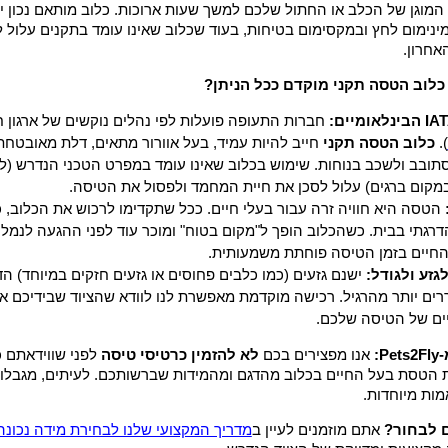
המוגן של הכלב או החתול שלכם למשך שעות ארוכות. כלוב מותאם נכון י
נימום לחץ ובמקסימום בטיחות, בעוד שכלוב שאינו עומד בתקנים עלול ל
אחרון.
כלוב הטסה תקני מוקדם ככל הניתן?
חברות התעופה פועלות לפי נהלים נוקשים של ארגון 
).
כלוב הטסה תקני
חייב להיות עמיד, בעל אוורור מתאים, דלת מאובטח
תובב ולשכב בנוחות. שימוש בכלוב שאינו עומד במפרט הטכני הנדרש (ל
מקום ברגים) עלול לסכן את חיית המחמד ולפסול את הטיסה.
הטסה היא חוויה זרה עבור בעלי חיים. ככל שתקדימו לרכוש את הכלוב, 
רגתי בבית. כשהכלוב הופך ל"מקום בטוח" ומוכר עוד לפני ההגעה לנמל
חיים בזמן הטיסה פוחתת משמעותית.
זע ולגודל:
ישנם גזעים (כמו כלבים פחוסים או גזעים חזקים במיוחד) ה
ררים יותר מהרגיל. רכישה מוקדמת מאפשרת לנו לוודא שהציוד שבידיכם א
ים של הטיסה שלכם.
:
אנו מפצירים בכם
לא להזמין כרטיסי טיסה
לפני שווידאתם כ
הטסת בעל החיים בכלוב מהדגם ומהמידות שברשותכם. לעיתים, מגבלו
ות מיוחדות.
 לבחור?
אתם מוזמנים לעיין ב
מדריך המקצועי שלנו לבחירת מידה נכונה