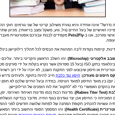
דרש?" אינה אחידה והיא נגזרת משילוב קריטי של שני גורמים: חוקי הר
יניו האישיים של בעל החיים (גיל, גזע, משקל ומצב בריאותי). מכיוון שת
ישי ומורכב, אנו ב-
Pets2Fly
מקפידים לבנות עבורכם אסטרטגיית מעבר
עופה.
ינות, קיימות נקודות ליבה המהוות את הבסיס לכל תהליך רילוקיישן בינלא
קטרוני (Microchip):
זהו השלב הראשון והקריטי ביותר. עליכם לו
המחמד יש שבב בינלאומי בתקן ISO (בעל 15 ספרות) אשר נקרא בקלות על ידי
וטרינרית או חיסון שיבוצעו לפני התקנת השבב, לא יוכרו על ידי רוב רשויות
ס חיסונים מעודכן:
חיסון נגד כלבת
חייב להיות בתוקף, ולעיתים נדרש פ
(בדרך כלל 21-30 יום) בין מועד החיסון למועד הטיסה. במידה ובעל החיים שלכם לא חוס
ת בהקדם האפשרי כדי לא "לתקוע" את לוח הזמנים של הרילוקיישן.
Rabies ):
מדינות רבות (כמו מדינות האיחוד האירופי, יפן
 המוכיחה כי החיסון אכן יצר נוגדנים בגוף החיה. מדובר בבדיקה הנשלח
ותיה עשויות להכתיב תקופת המתנה של לפחות שלושה חודשים לפני ההמ
Health Certific):
זהו המסמך הסופי והחשוב ביותר המאשר
ינה מראה סימנים למחלות מידבקות.
תעודת בריאות וטרינרית
חייבת להיחת