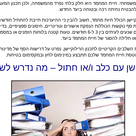
פחתי. חיית המחמד היא חלק בלתי נפרד מהמשפחה, ולכן תכנון המע
 להבטיח נחיתה רכה ובטוחה ביעד החדש.
יישן הכולל חיות מחמד, חשוב להבין כי ההיערכות חייבת להתחיל חודשי
ת סף נוקשות הכוללות הנפקת אישורים וטרינריים, חיסונים ספציפיים, בדי
וזמני המתנה קריטיים שנעים לעיתים בין 3 ל-6 חודשים. טעות קטנה בלוחות הזמ
או חלילה להסגר של חיית המחמד ביעד.
השלבים הקריטיים לתכנון הרילוקיישן, נפרט על דרישות הסף של מדינות נ
סת חיית המחמד שלכם תתבצע במינימום לחץ ובמקסימום בטיחות.
ישן עם כלב ו/או חתול – מה נדרש לש