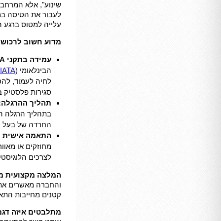
שינוע", אלא המרחב 
לעבור את הטיסה במי
עלייה למטוס ברגע ה
מדוע חשוב לרכוש 
עמידה בתקני IATA הבינלאומיים:
הבינלאומי (
IATA
לחיה לעמוד, להס
סגירות פלסטיק ב
תהליך ההרגלה:
בתהליך הרגלה הד
החרדה של בעל ה
התאמה אישית לג
מחוזקים או מאוו
לצרכים הלוגיסטי
המלצה מקצועית מ-Pets2Fly
והחברה מאשרים את 
קטנים מחייבות התאמ
מתלבטים איזה דגם