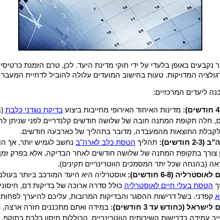
 נקבעים באופן בלעדי על ידי חוקי מדינת היעד. לכן, טרם הזמנת כרטיסי
גולציה המדויקות. טעות בחישוב המועדים עלולה להוביל לדחיית המעב
נה ליעדים המרכזיים:
מדינות האיחוד האירופי מחייבות ביצוע
בדיקת נוגדני כלבת
(ב
 חלה תקופת המתנה חובה של שלושה חודשים קלנדריים לפני שניתן להי
לקבלת התוצאות מהמעבדה, מדובר בתהליך של כארבעה חודשים.
ודשים):
תהליך
הטסת כלב לארה"ב
נחשב לגמיש יותר, אך הוא 
אה (בהנחה שכל יתר המסמכים הווטרינריים תקינים).
רליה (6-8 חודשים):
אוסטרליה היא היעד המורכב ביותר בעולם
ך
הטסת בעלי חיים לאוסטרליה
כולל סדרה ארוכה של בדיקות דם, חיסוני
א
קפדני. בשל דרישות ההסגר והבדיקות המרובות, עליכם להיערך לפחות
ראל (כחודש עד 3 חודשים):
במידה ואתם מתכננים חזרה ארצה, 
ב עמידה בדרישות השירותים הווטרינריים, הכוללות חיסון כלבת בתוקף, ב