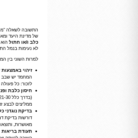
התשובה לשאלה "מה נ
של מדינת היעד ומאפי
כלב ו/או חתול
הוא א
לא נעימות בנמל הת
למרות השוני בין המד
זיהוי באמצעות שבב אל
לזכור: כל פעולה 
חיסון כלבת ופנק
ממליצים לבצע זא
בדיקת נוגדני כלבת (Titer Test
דורשות בדיקת דם
מאושרות, ותוצא
תעודת בריאות וטרינרית (ate
כשירה לטיסה וא