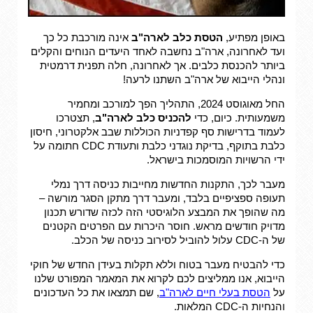
באופן מפתיע,
הטסת כלב לארה"ב
אינה מורכבת כל כך
ועד לאחרונה, ארה"ב נחשבה לאחד היעדים הנוחים והקלים
ביותר להכנסת כלבים. אך לאחרונה, חלה תפנית דרמטית
ונהלי הייבוא של ארה"ב השתנו לרעה!
החל מאוגוסט 2024, התהליך הפך למורכב ומחמיר
משמעותית. כיום, כדי
להכניס כלב לארה"ב
, תצטרכו
לעמוד בדרישות סף קפדניות הכוללות שבב אלקטרוני, חיסון
כלבת בתוקף, בדיקת נוגדני כלבת ותעודת CDC חתומה על
ידי הרשויות המוסמכות בישראל.
מעבר לכך, התקנות החדשות מחייבות כניסה דרך נמלי
תעופה ספציפיים בלבד, ומעבר דרך מתקן הסגר מורשה –
מה שהופך את המבצע הלוגיסטי הזה לכזה שדורש תכנון
מדויק חודשים מראש. חוסר היכרות עם הפרטים הקטנים
של ה-CDC עלול להוביל לסירוב כניסה של הכלב.
כדי להבטיח מעבר בטוח וללא תקלות בעידן החדש של חוקי
הייבוא, אנו ממליצים לכם לקרוא את המאמר המפורט שלנו
על
הטסת בעלי חיים לארה"ב
, שם תמצאו את כל העדכונים
והנחיות ה-CDC המלאות.