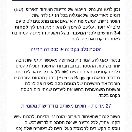
נכון לרגע זה, נהלי הייבוא של מדינות האיחוד האירופי (EU)
דומים מאוד לאלו של אנגליה בכל הנוגע לדרישות
הווטרינריות. המשמעות היא שאם אתם מתכננים לטוס עם
כלב לאירופה, עליכם להיערך לתהליך את התהליך
לפחות
3-4 חודשים לפני המעבר
, בשל תקופת ההמתנה המחויבת
לאחר בדיקת נוגדני הכלבת.
הטסת כלב בקבינה או ככבודה חריגה
בניגוד לאנגליה, המדינות באירופה מאפשרות גמישות רבה
יותר בשיטות ההטסה. ברוב חברות התעופה תוכלו להטיס
כלבים קטנים בתא הנוסעים (Cabin) או כלבים גדולים יותר
ככבודה חריגה (Excess Baggage) בבטן המטוס. עובדה זו
הופכת את המשימה של
הטסת כלב לאירופה
לזולה
ופשוטה משמעותית בהשוואה ליעדים שמחייבים הטסה
בקרגו בלבד.
27 מדינות – חוקים משותפים ודרישות מקומיות
חשוב לזכור שהאיחוד האירופי מונה 27 מדינות. למרות שיש
תקנון אחיד, לכל מדינה יש את הסמכות לדרוש דגשים
נוספים הקשורים להכנסת בעלי חיים לטריטוריה שלה (כמו