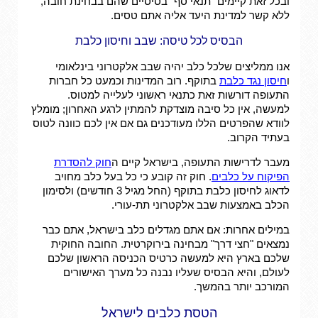
ובכל זאת קיימים "תנאי סף" בסיסיים שהם בבחינת חובה,
ללא קשר למדינת היעד אליה אתם טסים.
הבסיס לכל טיסה: שבב וחיסון כלבת
אנו ממליצים שלכל כלב יהיה שבב אלקטרוני בינלאומי
ו
חיסון נגד כלבת
בתוקף. רוב המדינות וכמעט כל חברות
התעופה דורשות זאת כתנאי ראשוני לעלייה למטוס.
למעשה, אין כל סיבה מוצדקת להמתין לרגע האחרון; מומלץ
לוודא שהפרטים הללו מעודכנים גם אם אין לכם כוונה לטוס
בעתיד הקרוב.
מעבר לדרישות התעופה, בישראל קיים ה
חוק להסדרת
הפיקוח על כלבים
. חוק זה קובע כי כל בעל כלב מחויב
לדאוג לחיסון כלבת בתוקף (החל מגיל 3 חודשים) ולסימון
הכלב באמצעות שבב אלקטרוני תת-עורי.
במילים אחרות: אם אתם מגדלים כלב בישראל, אתם כבר
נמצאים "חצי דרך" מבחינה בירוקרטית. החובה החוקית
שלכם בארץ היא למעשה כרטיס הכניסה הראשון שלכם
לעולם, והיא הבסיס שעליו נבנה כל מערך האישורים
המורכב יותר בהמשך.
הטסת כלבים לישראל