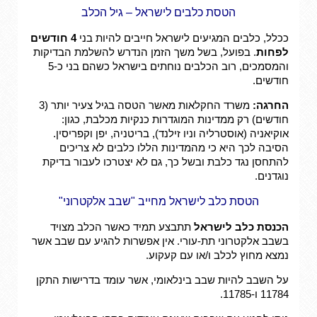
הטסת כלבים לישראל – גיל הכלב
ככלל, כלבים המגיעים לישראל חייבים להיות בני
4 חודשים
לפחות
. בפועל, בשל משך הזמן הנדרש להשלמת הבדיקות
והמסמכים, רוב הכלבים נוחתים בישראל כשהם בני כ-5
חודשים.
החרגה:
משרד החקלאות מאשר הטסה בגיל צעיר יותר (3
חודשים) רק ממדינות המוגדרות כנקיות מכלבת, כגון:
אוקיאניה (אוסטרליה וניו זילנד), בריטניה, יפן וקפריסין.
הסיבה לכך היא כי מהמדינות הללו כלבים לא צריכים
להתחסן נגד כלבת ובשל כך, גם לא יצטרכו לעבור בדיקת
נוגדנים.
הטסת כלב לישראל מחייב "שבב אלקטרוני"
הכנסת כלב לישראל
תתבצע תמיד כאשר הכלב מצויד
בשבב אלקטרוני תת-עורי. אין אפשרות להגיע עם שבב אשר
נמצא מחוץ לכלב ו/או עם קעקוע.
על השבב להיות שבב בינלאומי, אשר עומד בדרישות התקן
11784 ו-11785.