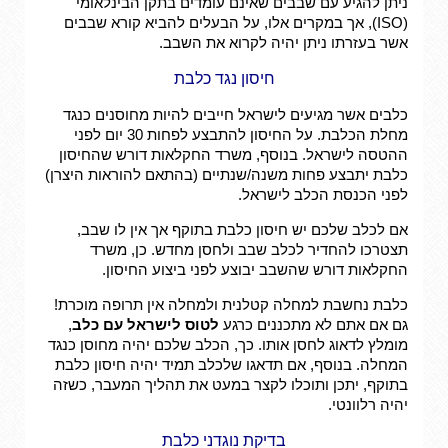
ניתן להגיע עם שבבים שאינם עומדים בתקן הבינלאומי
(ISO), אך במקרים אלו, על הבעלים להביא קורא שבבים
אשר בעזרתו ניתן יהיה לקרוא את השבב.
חיסון נגד כלבת
כלבים אשר מגיעים לישראל חייבים להיות מחוסנים כנגד
מחלת הכלבת. על החיסון להתבצע לפחות 30 יום לפני
ההטסה לישראל. בנוסף, משרד החקלאות דורש שהחיסון
כלבת יתבצע פחות משנה/שנתיים (בהתאם להוראות היצרן)
לפני הכנסת הכלב לישראל.
אם לכלב שלכם יש חיסון כלבת בתוקף אך אין לו שבב,
תצטרכו להחדיר לכלב שבב ולחסן מחדש. כן, משרד
החקלאות דורש שהשבב יבוצע לפני ביצוע החיסון.
כלבת נחשבת למחלה קטלנית ולמחלה אין תרופה מוכרת!
גם אם אתם לא מתכננים כרגע
לטוס לישראל עם כלב
,
מומלץ לדאוג לחסן אותו. כך, הכלב שלכם יהיה מחוסן כנגד
המחלה. בנוסף, אם תדאגו שלכלב תמיד יהיה חיסון כלבת
בתוקף, יתכן ותוכלו לקצר במעט את תהליך המעבר, כשזה
יהיה רלוונטי.
בדיקת נוגדני כלבת