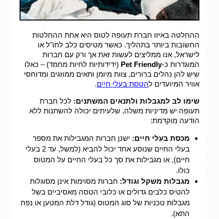
ההחלטה באיזו חברת תעופה לטוס היא אחת ההחלטות
החשובות ביותר בתהליך. כאשר מטיסים כלב לחו"ל או
לישראל, אנו ממליצים לעשות זאת אך ורק עם חברות
המוגדרות כ-
Pet Friendly
(ידידותיות לחיות מחמד) – כאלו
שיש להן נהלים ברורים, צוות מיומן ותאים ממוזגים ומדוחסי
אוויר המיועדים ל
הטסת בעלי חיים
.
שימו לב למגבלות ולתנאים המשתנים:
לכל חברת
תעופה יש מדיניות משלה, שלעיתים יכולה להשתנות ללא
הודעה מוקדמת:
מכסת בעלי חיים:
ישנן חברות המגבילות את מספר
בעלי החיים שנוסע אחד יכול להביא (למשל, עד 2 בעלי
חיים), או מגבילות את סך כל בעלי החיים על המטוס
כולו.
מגבלות משקל וגודל:
חברות מסוימות אינן מסוגלות
להטיס כלבים גדולים או כלובי הטסה מאסיביים בשל
מגבלות טכניות של סוג המטוס (גודל דלת המטען או נפח
התא).