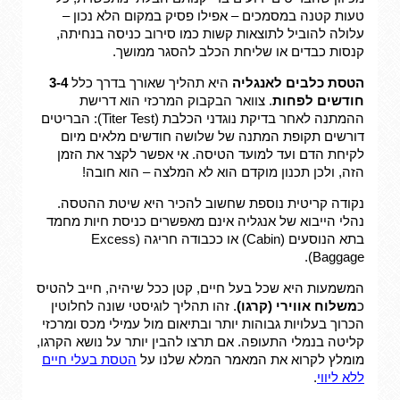
טעות קטנה במסמכים – אפילו פסיק במקום הלא נכון –
עלולה להוביל לתוצאות קשות כמו סירוב כניסה בנחיתה,
קנסות כבדים או שליחת הכלב להסגר ממושך.
הטסת כלבים לאנגליה
היא תהליך שאורך בדרך כלל
3-4
חודשים לפחות
. צוואר הבקבוק המרכזי הוא דרישת
ההמתנה לאחר בדיקת נוגדני הכלבת (Titer Test): הבריטים
דורשים תקופת המתנה של שלושה חודשים מלאים מיום
לקיחת הדם ועד למועד הטיסה. אי אפשר לקצר את הזמן
הזה, ולכן תכנון מוקדם הוא לא המלצה – הוא חובה!
נקודה קריטית נוספת שחשוב להכיר היא שיטת ההטסה.
נהלי הייבוא של אנגליה אינם מאפשרים כניסת חיות מחמד
בתא הנוסעים (Cabin) או ככבודה חריגה (Excess
Baggage).
המשמעות היא שכל בעל חיים, קטן ככל שיהיה, חייב להטיס
כ
משלוח אווירי (קרגו)
. זהו תהליך לוגיסטי שונה לחלוטין
הכרוך בעלויות גבוהות יותר ובתיאום מול עמילי מכס ומרכזי
קליטה בנמלי התעופה. אם תרצו להבין יותר על נושא הקרגו,
מומלץ לקרוא את המאמר המלא שלנו על
הטסת בעלי חיים
ללא ליווי
.