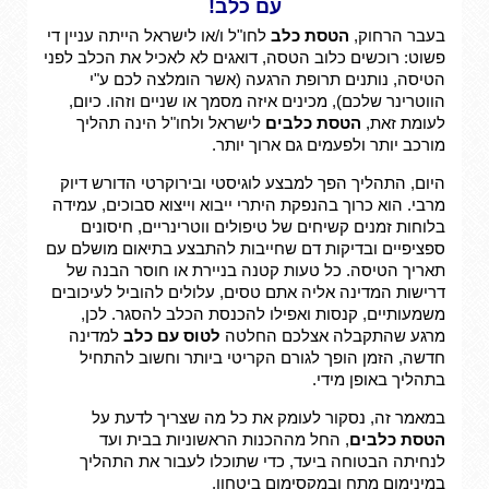
עם כלב!
בעבר הרחוק,
הטסת כלב
לחו"ל ו/או לישראל הייתה עניין די
פשוט: רוכשים כלוב הטסה, דואגים לא לאכיל את הכלב לפני
הטיסה, נותנים תרופת הרגעה (אשר הומלצה לכם ע"י
הווטרינר שלכם), מכינים איזה מסמך או שניים וזהו. כיום,
לעומת זאת,
הטסת כלבים
לישראל ולחו"ל הינה תהליך
מורכב יותר ולפעמים גם ארוך יותר.
היום, התהליך הפך למבצע לוגיסטי ובירוקרטי הדורש דיוק
מרבי. הוא כרוך בהנפקת היתרי ייבוא וייצוא סבוכים, עמידה
בלוחות זמנים קשיחים של טיפולים ווטרינריים, חיסונים
ספציפיים ובדיקות דם שחייבות להתבצע בתיאום מושלם עם
תאריך הטיסה. כל טעות קטנה בניירת או חוסר הבנה של
דרישות המדינה אליה אתם טסים, עלולים להוביל לעיכובים
משמעותיים, קנסות ואפילו להכנסת הכלב להסגר. לכן,
מרגע שהתקבלה אצלכם החלטה
לטוס עם כלב
למדינה
חדשה, הזמן הופך לגורם הקריטי ביותר וחשוב להתחיל
בתהליך באופן מידי.
במאמר זה, נסקור לעומק את כל מה שצריך לדעת על
הטסת כלבים
, החל מההכנות הראשוניות בבית ועד
לנחיתה הבטוחה ביעד, כדי שתוכלו לעבור את התהליך
במינימום מתח ובמקסימום ביטחון.