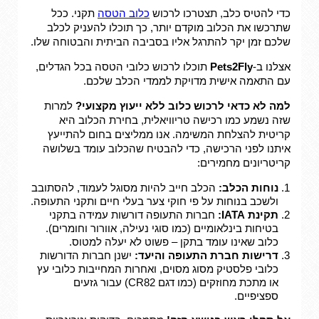
כדי להטיס כלב, תצטרכו לרכוש
כלוב הטסה
תקני. ככל
שתרכשו את הכלוב מוקדם יותר, כך תוכלו להעניק לכלב
שלכם זמן יקר להתרגל אליו בסביבה הביתית והבטוחה שלו.
אצלנו ב-
Pets2Fly
תוכלו לרכוש כלובי הטסה בכל הגדלים,
עם התאמה אישית מדויקת לממדי הכלב שלכם.
למה לא כדאי לרכוש כלוב ללא ייעוץ מקצועי?
למרות
שזה נשמע כמו רכישה טריוויאלית, בחירת הכלוב היא
קריטית להצלחת המשימה. אנו ממליצים בחום להתייעץ
איתנו לפני הרכישה, כדי להבטיח שהכלוב עומד בשלושה
קריטריונים מחמירים:
נוחות הכלב:
הכלב חייב להיות מסוגל לעמוד, להסתובב
ולשכב בנוחות על פי חוקי צער בעלי חיים ותקני התעופה.
תקינת IATA:
חברות התעופה דורשות עמידה בתקני
בטיחות בינלאומיים (כמו סוגי נעילה, אוורור וחומרים).
כלוב שאינו עומד בתקן – פשוט לא יעלה למטוס.
דרישות חברת התעופה והיעד:
ישנן חברות הדורשות
כלובי פלסטיק מסוג מסוים, ואחרות המחייבות כלובי עץ
או מתכת מחוזקים (כמו דגם CR82) עבור גזעים
ספציפיים.