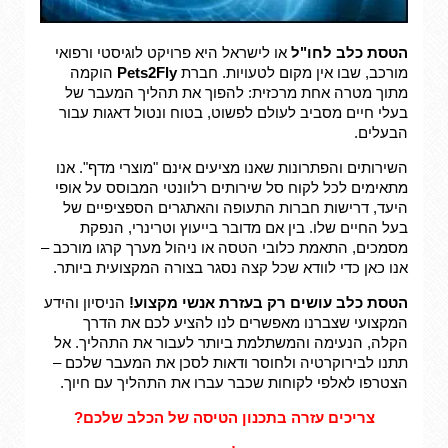
הטסת כלב לחו"ל
או לישראל היא פרויקט לוגיסטי ורפואי
מורכב, שבו אין מקום לטעויות. חברת
Pets2Fly
הוקמה
מתוך מטרה אחת מרכזית: להפוך את תהליך המעבר של
בעלי חיים מסביב לעולם לפשוט, בטוח ונטול דאגות עבור
הבעלים.
השירותים והפתרונות שאנו מציעים אינם "מוצרי מדף". אנו
מתאימים לכל לקוח סל שירותים רלוונטי המבוסס על אופי
היעד, דרישות חברות התעופה והאתגרים הספציפיים של
בעל החיים שלו. בין אם מדובר בייעוץ וטרינרי, הנפקת
מסמכים, התאמת כלובי הטסה או ניהול מערך קרגו מורכב –
אנו כאן כדי לוודא שכל קצה נסגר בצורה המקצועית ביותר.
הטסת כלב עושים רק בעזרת אנשי מקצוע!
הניסיון והידע
המקצועי שצברנו מאפשרים לנו להציע לכם את הדרך
הקלה, הנעימה והמשתלמת ביותר לעבור את התהליך. אל
תתנו לבירוקרטיה ולחוסר ודאות לסכן את המעבר שלכם –
הצטרפו לאלפי לקוחות שכבר עברו את התהליך עם חיוך.
צריכים עזרה בתכנון הטיסה של הכלב שלכם?