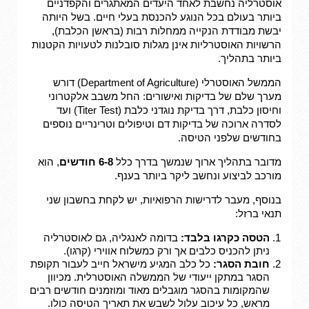
אוסטרליה נחשבת לאחד היעדים המאתגרים והקפדניים
ביותר בעולם בכל הנוגע להכנסת בעלי חיים. בשל היותה
יבשת מבודדת הנקייה ממחלות רבות (בראשן הכלבת),
הרשויות האוסטרליות אינן מגלות סובלנות לטעויות הקטנות
ביותר בתהליך.
הממשל האוסטרלי (Department of Agriculture) דורש
מערך שלם של בדיקות ואישורים: החל משבב אלקטרוני
וחיסון כלבת, דרך בדיקת נוגדני כלבת (Titer Test) ועד
לסדרה ארוכה של בדיקות דם וטיפולים וטרינריים נוספים
בחודשים שלפני הטיסה.
מדובר בתהליך ארוך שנמשך בדרך כלל
6-8 חודשים
, הוא
מורכב לביצוע ונחשב ליקר ביותר בענף.
בנוסף, מעבר לדרישות הרפואיות, יש לקחת בחשבון שני
תנאי ברזל:
הטסה כקרגו בלבד:
בדומה לאנגליה, גם לאוסטרליה
ניתן להכניס כלבים אך ורק כמשלוח אווירי (קרגו).
חובת הסגר:
כל כלב המגיע מישראל חייב לעבור תקופת
הסגר במתקן ייעודי של הממשלה האוסטרלית. מכיוון
שהמקומות בהסגר מוגבלים מאוד ומוזמנים חודשים רבים
מראש, כל עיכוב עלול לשבש את תאריך הטיסה כולו.