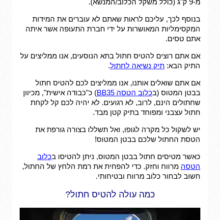
מ-9 ק"ג (כולל משקל הכלוב/המנשא).
בנוסף לכך, עליכם לראות שאתם לא עוברים את המידות
המקסימליות המאושרות על ידי חברת התעופה אשר איתה
אתם טסים.
אם אתם רוצים להטיס חתול בתא הנוסעים, אנו ממליצים על
התיק הבא:
תיק נשיאה לחתול
.
אם אתם שואלים אותנו, אנו ממליצים לכם להטיס חתול
בבטן המטוס (ב
כלוב הטסה BB35
) כ"כבודה אישית", מכיוון
שחתולים הינם, לרוב, לא רגועים. לא יהיה לכם קל לקחת
חתול עצבני ומפוחד בתיק קטן מבד.
יש לשקול כל מקרה לגופו, ואל תשללו בצורה גורפת את
הטסת החתול שלכם בבטן המטוס!
כאשר מטיסים חתול בבטן המטוס, ניתן להטיסו ב
כלוב
הטסה
מרווח וחזק. כדי להפחית את רמת הלחץ של החתול,
חשוב לבחור כלוב מרווח ובטיחותי.
כמה עולה להטיס חתול?