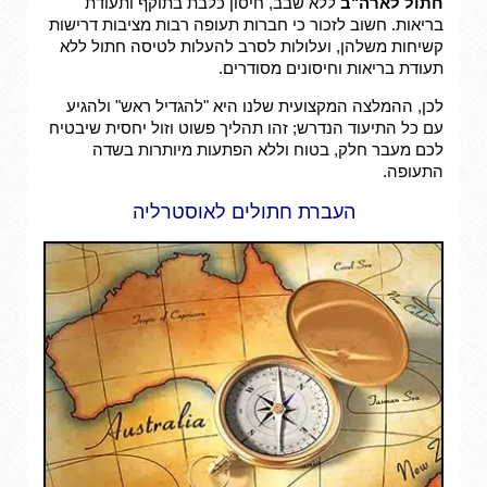
חתול לארה"ב
ללא שבב, חיסון כלבת בתוקף ותעודת
בריאות. חשוב לזכור כי חברות תעופה רבות מציבות דרישות
קשיחות משלהן, ועלולות לסרב להעלות לטיסה חתול ללא
תעודת בריאות וחיסונים מסודרים.
לכן, ההמלצה המקצועית שלנו היא "להגדיל ראש" ולהגיע
עם כל התיעוד הנדרש; זהו תהליך פשוט וזול יחסית שיבטיח
לכם מעבר חלק, בטוח וללא הפתעות מיותרות בשדה
התעופה.
העברת חתולים לאוסטרליה