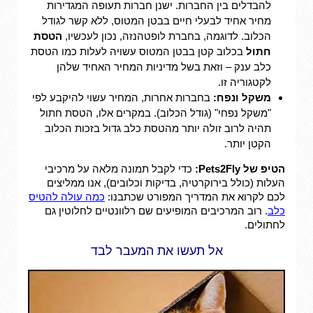
להבדלים בין החברות. ישנן חברות תעופה המגדירות
מחיר אחיד לבעלי חיים בבטן המטוס, ללא קשר לגודל
הכלוב. לדוגמה, בחברת לופטהנזה, נכון לעכשיו,
הטסת
חתול
בכלוב קטן בבטן המטוס עשויה לעלות כמו הטסת
כלב ענק – וזאת בשל מדיניות המחיר האחיד שלהן
לקטגוריה זו.
משקל ונפח:
בחברות אחרות, המחיר עשוי להיקבע לפי
"משקל נפחי" (גודל הכלוב). במקרים אלו, הטסת חתול
תהיה לרוב זולה יותר מהטסת כלב גדול בזכות הכלוב
הקטן יותר.
הטיפ של Pets2Fly:
כדי לקבל תמונה מלאה על מרכיבי
העלות (כולל בירוקרטיה, בדיקות וכלובים), אנו ממליצים
לכם לקרוא את המדריך המפורט שכתבנו:
כמה עולה להטיס
כלב
. רוב המרכיבים המופיעים שם רלוונטיים לחלוטין גם
לחתולים.
אל תעשו את המעבר לבד