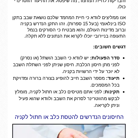
והבדיקות לחיית המחמד, מה שיפסול את התיעוד הווטרינרי
כולו.
אנו ממליצים לוודא כי חיית המחמד שלכם נושאת שבב בתקן
ISO בינלאומי (בעל 15 ספרות). זהו התקן הנדרש בקניה
וברוב מדינות העולם, והוא מבטיח כי הסורקים בנמל
התעופה בניירובי יוכלו לקרוא את הנתונים ללא תקלה.
דגשים חשובים:
סדר הפעולות:
יש לוודא כי השבב הושתל (או נסרק)
לפני מתן חיסון הכלבת. חיסון שניתן לפני השתלת השבב
לא יוכר על ידי הרשויות בקניה.
תיעוד:
מספר השבב חייב להופיע בצורה ברורה ומדויקת
בכל המסמכים.
תקינות:
לפני אתם מטיסים כלב או חתול לקניה, מומלץ
לבקש מהווטרינר לסרוק את השבב ולוודא שהוא פעיל
וניתן לקריאה.
החיסונים הנדרשים להטסת כלב או חתול לקניה