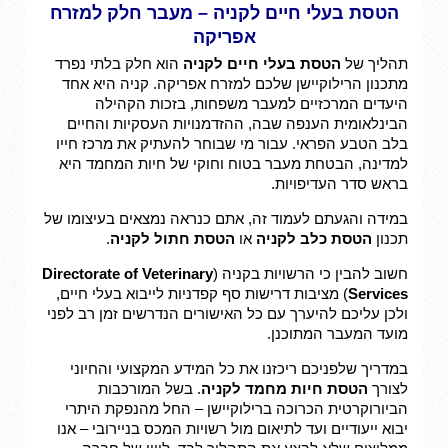
הטסת בעלי חיים לקניה – מעבר חלק למזרח
אפריקה
תהליך של
הטסת בעלי חיים לקניה
הוא חלק בלתי נפרד
מתכנון הרילוקיישן שלכם למזרח אפריקה. קניה היא אחד
היעדים המרכזיים למעבר משפחות, בזכות הקהילה
הבינלאומית הענפה שבה, ההזדמנויות העסקיות והחיים
בלב הטבע הפראי. עבור מי שבוחר להעתיק את מרכז חייו
למדינה, הבטחת מעבר בטוח וחוקי של חיות המחמד היא
בראש סדר העדיפויות.
במידה והגעתם לעמוד זה, אתם כנראה נמצאים בעיצומו של
תכנון
הטסת כלב לקניה
או
הטסת חתול לקניה
.
חשוב להבין כי הרשויות בקניה (
Directorate of Veterinary
Services
) מציבות דרישות סף קפדניות לייבוא בעלי חיים,
ולכן עליכם להיערך עם כל האישורים הנדרשים זמן רב לפני
מועד המעבר המתוכנן.
במדריך שלפניכם ריכזנו את כל המידע המקצועי והחיוני
לצורך
הטסת חיות מחמד לקניה
. בשל המורכבות
הביורוקרטית הכרוכה ברילוקיישן – החל מהנפקת היתרי
יבוא ייעודיים ועד לתיאום מול רשויות המכס בניירובי – אנו